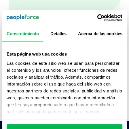
Mirá PeopleForce en
acción
Consentimiento
Detalles
Acerca de las cookies
Desde Core HR hasta analítica avanzada de
personas, descubrí cómo PeopleForce ayuda a
los equipos a automatizar procesos y ahorrar
Esta página web usa cookies
hasta 80 horas al mes.
Las cookies de este sitio web se usan para personalizar
el contenido y los anuncios, ofrecer funciones de redes
sociales y analizar el tráfico. Además, compartimos
Ver demo en vivo
información sobre el uso que haga del sitio web con
nuestros partners de redes sociales, publicidad y análisis
Ver video
web, quienes pueden combinarla con otra información
que les haya proporcionado o que hayan recopilado a
partir del uso que haya hecho de sus servicios.