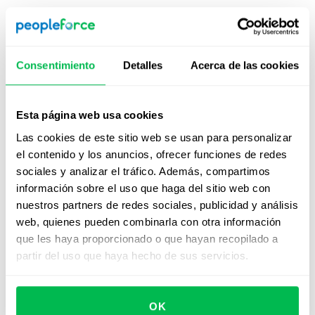
Promover el consumo sostenible, actividades
educativas y generar conciencia entre los
consumidores.
Consentimiento
Detalles
Acerca de las cookies
Justicia en el servicio al cliente, brindando apoyo y
estando preparados para manejar quejas y resolver
disputas.
Esta página web usa cookies
Actividades filantrópicas que aumenten el acceso a
Las cookies de este sitio web se usan para personalizar
servicios básicos.
el contenido y los anuncios, ofrecer funciones de redes
sociales y analizar el tráfico. Además, compartimos
información sobre el uso que haga del sitio web con
nuestros partners de redes sociales, publicidad y análisis
6. Prácticas Laborales
web, quienes pueden combinarla con otra información
que les haya proporcionado o que hayan recopilado a
Garantizar condiciones de trabajo seguras,
partir del uso que haya hecho de sus servicios.
saludables y dignas, así como protección social, de
acuerdo con las leyes aplicables.
Promover la formación y el desarrollo profesional
OK