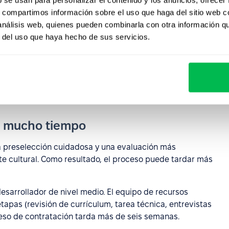
s, compartimos información sobre el uso que haga del sitio web 
 análisis web, quienes pueden combinarla con otra información q
ntratación directa
r del uso que haya hecho de sus servicios.
ontratación directa también presenta varios desafíos
ados al planificar el proceso de reclutamiento y
va mucho tiempo
a preselección cuidadosa y una evaluación más
te cultural. Como resultado, el proceso puede tardar más
esarrollador de nivel medio. El equipo de recursos
tapas (revisión de currículum, tarea técnica, entrevistas
oceso de contratación tarda más de seis semanas.