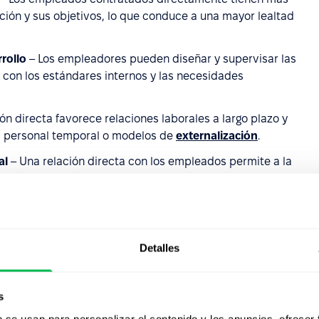
ación y sus objetivos, lo que conduce a una mayor lealtad
rrollo
– Los empleadores pueden diseñar y supervisar las
 con los estándares internos y las necesidades
ón directa favorece relaciones laborales a largo plazo y
el personal temporal o modelos de
externalización
.
al
– Una relación directa con los empleados permite a la
udes alineadas con sus valores y evaluar el ajuste
de incorporación.
 Muchos especialistas y expertos evitan
y prefieren relacionarse directamente con su futuro
Detalles
ncial
– La gestión directa del proceso de contratación y
s
entificación más rápida del talento superior y una
b se usan para personalizar el contenido y los anuncios, ofrecer