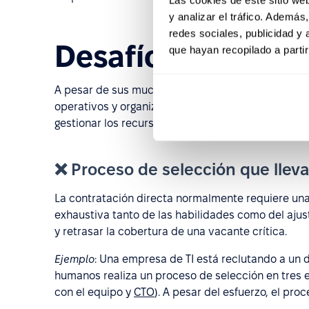
y analizar el tráfico. Ademá
redes sociales, publicidad y
Desafíos de la co
que hayan recopilado a parti
A pesar de sus muchas ventajas estratégicas, la c
operativos y organizativos que deben ser consider
gestionar los recursos humanos.
❌ Proceso de selección que lle
La contratación directa normalmente requiere un
exhaustiva tanto de las habilidades como del ajus
y retrasar la cobertura de una vacante crítica.
Ejemplo
: Una empresa de TI está reclutando a un d
humanos realiza un proceso de selección en tres e
con el equipo y
CTO
). A pesar del esfuerzo, el pr