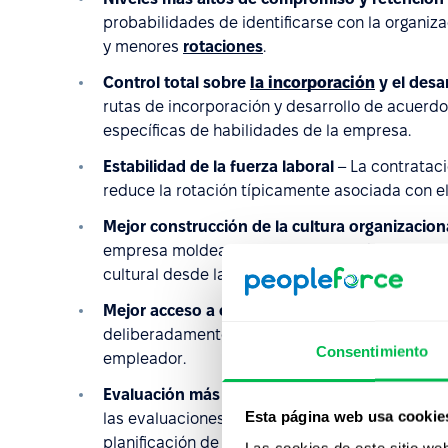
probabilidades de identificarse con la organiz
y menores
rotaciones
.
Control total sobre
la incorporación
y el desa
rutas de incorporación y desarrollo de acuerdo
específicas de habilidades de la empresa.
Estabilidad de la fuerza laboral
– La contrataci
reduce la rotación típicamente asociada con 
Mejor construcción de la cultura organizacion
empresa moldear activamente conductas y actit
cultural desde las primeras fases del proceso 
Mejor acceso a candidatos de alto potencial
–
deliberadamente trabajar a través de agencias 
Consentimiento
empleador.
Evaluación más precisa de
rendimiento
y pote
Esta página web usa cookie
las evaluaciones de empleados permiten una id
planificación de desarrollo más estratégica.
Las cookies de este sitio we