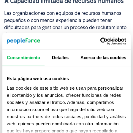
❌ Capacidad limitada de recursos humanos
Las organizaciones con equipos de recursos humanos
pequeños o con menos experiencia pueden tener
dificultades para gestionar un proceso de reclutamiento
de ciclo completo de manera efectiva, lo que afecta
tanto la rapidez como la calidad de la contratación.
Ejemplo
: En una pequeña empresa con 50 empleados,
Consentimiento
Detalles
Acerca de las cookies
una persona se encarga de todas las tareas de Recursos
Humanos. Mientras gestiona la contratación, la
incorporación y los asuntos del personal
Esta página web usa cookies
simultáneamente, la
retroalimentación
de los
Las cookies de este sitio web se usan para personalizar
candidatos se retrasa más de dos semanas, afectando
el contenido y los anuncios, ofrecer funciones de redes
negativamente la experiencia del candidato y la marca
sociales y analizar el tráfico. Además, compartimos
empleadora.
información sobre el uso que haga del sitio web con
nuestros partners de redes sociales, publicidad y análisis
❌ Responsabilidad en la incorporación y
web, quienes pueden combinarla con otra información
que les haya proporcionado o que hayan recopilado a
desarrollo