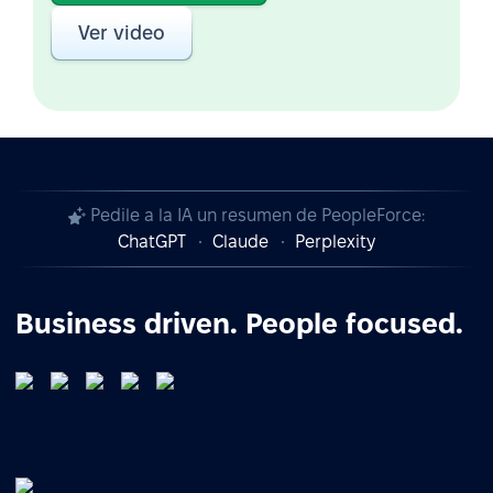
Ver video
Pedile a la IA un resumen de PeopleForce:
ChatGPT
Claude
Perplexity
Business driven. People focused.