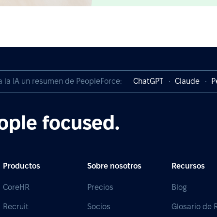
a la IA un resumen de PeopleForce:
ChatGPT
Claude
P
ople focused.
Productos
Sobre nosotros
Recursos
CoreHR
Precios
Blog
Recruit
Socios
Glosario de