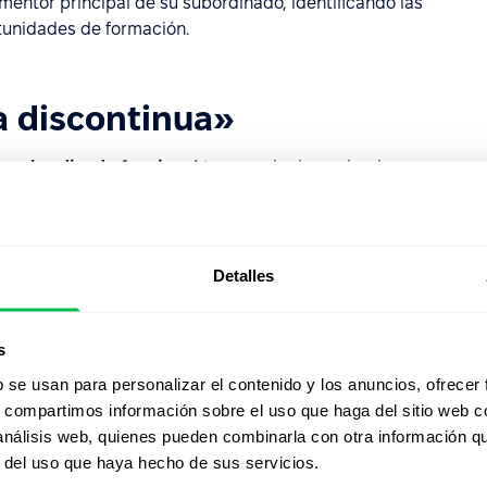
entor principal de su subordinado, identificando las
rtunidades de formación.
ea discontinua»
un
subordinado funcional
(a menudo denominado
inado se dirige a una sola persona en lo que respecta a
areas diarias, puede trabajar ocasionalmente bajo la
ción matricial. Sin embargo, desde el punto de vista de
superior directo.
Detalles
a organización
s
b se usan para personalizar el contenido y los anuncios, ofrecer
 la calidad de las relaciones entre los gerentes y sus
s, compartimos información sobre el uso que haga del sitio web 
tante que determina la retención de los empleados.
 análisis web, quienes pueden combinarla con otra información q
duce a una «rotación voluntaria», en la que el empleado
r del uso que haya hecho de sus servicios.
e la supervisión de ese gerente.