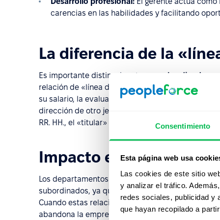
Desarrollo profesional:
El gerente actúa como m
carencias en las habilidades y facilitando opo
La diferencia de la «lín
Es importante distinguir entre un
subordinado
y 
relación de «línea discontinua»). Aunque el subord
su salario, la evaluación de su rendimiento y las t
dirección de otro jefe de proyecto en una organiza
RR. HH., el «titular» del empleado sigue siendo su 
Consentimiento
Impacto en la salud de l
Esta página web usa cookie
Las cookies de este sitio we
Los departamentos de recursos humanos supervisan
y analizar el tráfico. Ademá
subordinados, ya que este es el factor más impor
redes sociales, publicidad y
Cuando estas relaciones se rompen, a menudo con
que hayan recopilado a parti
abandona la empresa precisamente para librarse d