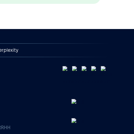
erplexity
 RRHH