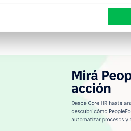
cciones de los subordinados garantiza que los objetivos
prácticas cotidianas, manteniendo la coherencia entre la
erativo.
Mirá Peop
acción
Desde Core HR hasta ana
descubrí cómo PeopleFor
automatizar procesos y 