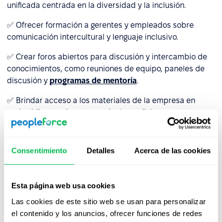
unificada centrada en la diversidad y la inclusión.
✅ Ofrecer formación a gerentes y empleados sobre
comunicación intercultural y lenguaje inclusivo.
✅ Crear foros abiertos para discusión y intercambio de
conocimientos, como reuniones de equipo, paneles de
discusión y
programas de mentoría
.
✅ Brindar acceso a los materiales de la empresa en
varios idiomas si operan a nivel mundial.
✅ Utiliza las herramientas de comunicación modernas
para facilitar la colaboración en equipos remotos.
Consentimiento
Detalles
Acerca de las cookies
3. Falta de las herramientas y
Esta página web usa cookies
estrategias adecuadas
Las cookies de este sitio web se usan para personalizar
La ausencia de metas claramente definidas y
el contenido y los anuncios, ofrecer funciones de redes
herramientas de medición hace que sea difícil evaluar la