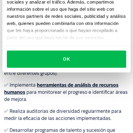
sociales y analizar el tráfico. Además, compartimos
efectividad de las iniciativas de diversidad. Sin un
información sobre el uso que haga del sitio web con
enfoque estratégico, los esfuerzos de diversidad pueden
nuestros partners de redes sociales, publicidad y análisis
quedar simplemente en declaraciones, en lugar de
web, quienes pueden combinarla con otra información
aportar beneficios tangibles a la organización.
que les haya proporcionado o que hayan recopilado a
partir del uso que haya hecho de sus servicios.
Solución
:
✅ Establecer
indicadores clave de rendimiento
específicos para los programas de diversidad (por
OK
ejemplo, tasas de contratación, promoción y retención
entre diferentes grupos).
✅ Implementa
herramientas de análisis de recursos
humanos
para monitorear el progreso e identificar áreas
de mejora.
✅ Realiza auditorías de diversidad regularmente para
medir la eficacia de las acciones implementadas.
✅ Desarrollar programas de talento y sucesión que