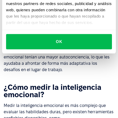
nuestros partners de redes sociales, publicidad y análisis
Ser consciente de tus propias emociones y respuestas
web, quienes pueden combinarla con otra información
facilita aceptar las críticas constructivas, aprender de la
que les haya proporcionado o que hayan recopilado a
experiencia y adaptarse al cambio, una de las
partir del uso que haya hecho de sus servicios.
habilidades más importantes en el entorno laboral
actual.
OK
Una
estudio realizado en China
con 535 enfermeros
encontró que las personas con mayor inteligencia
emocional tenían una mayor autoconciencia, lo que les
ayudaba a afrontar de forma más adaptativa los
desafíos en el lugar de trabajo.
¿Cómo medir la inteligencia
emocional?
Medir la inteligencia emocional es más complejo que
evaluar las habilidades duras, pero existen herramientas