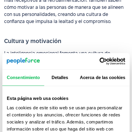
más receptivos a la retroalimentación. También saben
cómo motivar a las personas de manera que se alineen
con sus personalidades, creando una cultura de
confianza que impulsa la lealtad y el compromiso.
Cultura y motivación
La inteligencia emocional fomenta una cultura de
empatía, apertura y respeto mutuo. Cuando los
empleados se sienten vistos y comprendidos, la
satisfacción laboral aumenta y la rotación disminuye. Un
Consentimiento
Detalles
Acerca de las cookies
meta-análisis
de 2014 encontró que la motivación
intrínseca – un componente de la inteligencia emocional
– es un predictor confiable del rendimiento laboral,
Esta página web usa cookies
particularmente en tareas que requieren creatividad y
Las cookies de este sitio web se usan para personalizar
resolución de problemas.
el contenido y los anuncios, ofrecer funciones de redes
sociales y analizar el tráfico. Además, compartimos
Adaptabilidad y agilidad para aprender
información sobre el uso que haga del sitio web con