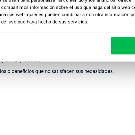
rcharse suelen intervenir múltiples factores, entre ellos:
s, compartimos información sobre el uso que haga del sitio web 
 análisis web, quienes pueden combinarla con otra información q
zación.
r del uso que haya hecho de sus servicios.
 claras, o inexistentes.
rabajo tóxico.
entro del equipo.
a, estrés y burnout.
dos o beneficios que no satisfacen sus necesidades.