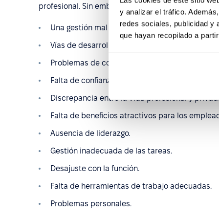
profesional. Sin embargo, en la decisión final de ma
y analizar el tráfico. Ademá
redes sociales, publicidad y
Una gestión mal organizada dentro de la organi
que hayan recopilado a parti
Vías de desarrollo y promoción profesional poco
Problemas de comunicación y un ambiente de t
Falta de confianza, integración y cooperación d
Discrepancia entre la vida profesional y privad
Falta de beneficios atractivos para los emplea
Ausencia de liderazgo.
Gestión inadecuada de las tareas.
Desajuste con la función.
Falta de herramientas de trabajo adecuadas.
Problemas personales.