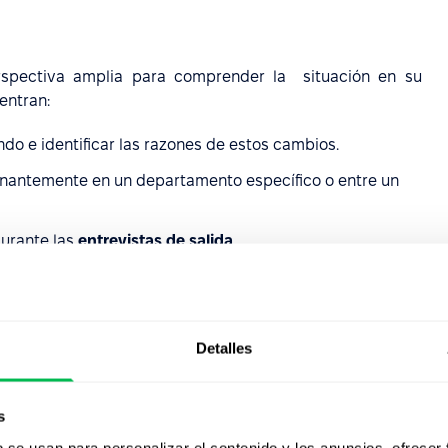
rspectiva amplia para comprender la situación en su
entran:
do e identificar las razones de estos cambios.
nantemente en un departamento específico o entre un
durante las
entrevistas de salida
.
tación para identificar tendencias e implicaciones.
ste de empleados
Detalles
a unirse a empresas de la competencia, con frecuencia,
s
emuneración y mejores oportunidades de desarrollo
b se usan para personalizar el contenido y los anuncios, ofrecer