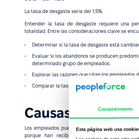
La tasa de desgaste sería del 1,5%.
Entender la tasa de desgaste requiere una pe
totalidad. Entre las consideraciones clave se encu
Determinar si la tasa de desgaste está cambian
Evaluar si los abandonos se producen predomi
determinado grupo de empleados.
Explorar las razones que citan los empleados 
Comparar la tasa de desgaste con la tasa de ro
Causas del desga
Consentimiento
Los empleados pueden irse por jubilación o par
Esta página web usa cookie
porque han recibido una oferta con mayor r
Las cookies de este sitio we