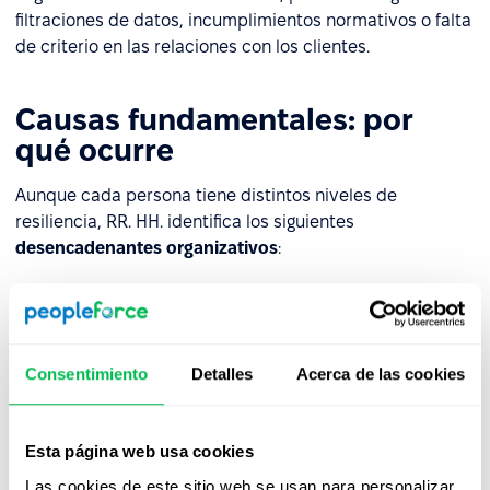
filtraciones de datos, incumplimientos normativos o falta
de criterio en las relaciones con los clientes.
Causas fundamentales: por
qué ocurre
Aunque cada persona tiene distintos niveles de
resiliencia, RR. HH. identifica los siguientes
desencadenantes organizativos
:
Carga de trabajo insostenible:
cuando el volumen de
trabajo supera constantemente la capacidad de la
persona.
Consentimiento
Detalles
Acerca de las cookies
Percepción de falta de control:
los empleados
sienten que no tienen autonomía sobre su horario, sus
recursos o la forma en que se completan las tareas.
Esta página web usa cookies
Brecha de recompensa y reconocimiento:
falta de
Las cookies de este sitio web se usan para personalizar