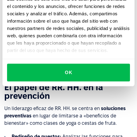
reconocimiento social o de incentivos económicos
el contenido y los anuncios, ofrecer funciones de redes
por el esfuerzo realizado.
sociales y analizar el tráfico. Además, compartimos
información sobre el uso que haga del sitio web con
Desintegración de la comunidad:
Falta de apoyo por
nuestros partners de redes sociales, publicidad y análisis
parte de los supervisores o dinámicas tóxicas con los
web, quienes pueden combinarla con otra información
compañeros.
que les haya proporcionado o que hayan recopilado a
Falta de equidad:
Percepciones de favoritismo o
partir del uso que haya hecho de sus servicios.
desigualdad en la gestión de las asignaciones y los
ascensos.
OK
El papel de RR. HH. en la
prevención
Un liderazgo eficaz de RR. HH. se centra en
soluciones
preventivas
en lugar de limitarse a «beneficios de
bienestar» como clases de yoga o cestas de fruta.
Rediseño de puestos:
Analizar las funciones para