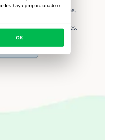
ue les haya proporcionado o
lítica avanzada de personas,
ce ayuda a los equipos a
ahorrar hasta 80 horas al mes.
OK
Ver video