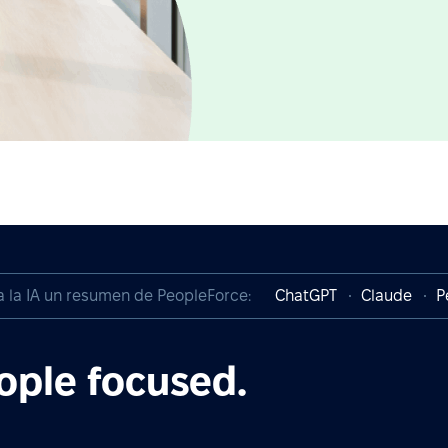
a la IA un resumen de PeopleForce:
ChatGPT
Claude
P
ople focused.