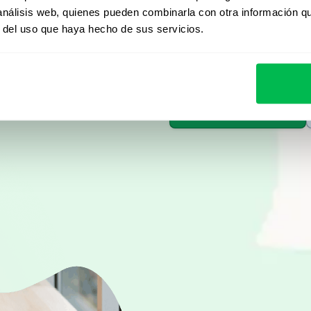
 análisis web, quienes pueden combinarla con otra información q
Desde Core HR hasta ana
r del uso que haya hecho de sus servicios.
descubrí cómo PeopleFor
automatizar procesos y 
Ver demo en vivo