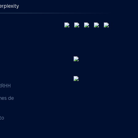
erplexity
 RRHH
nes de
to