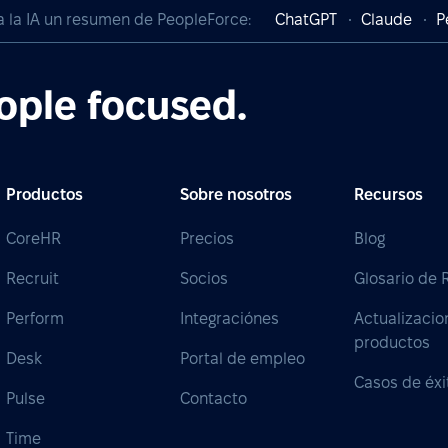
a la IA un resumen de PeopleForce:
ChatGPT
Claude
P
ople focused.
Productos
Sobre nosotros
Recursos
CoreHR
Precios
Blog
Recruit
Socios
Glosario de
Perform
Integraciónes
Actualizacio
productos
Desk
Portal de empleo
Casos de éxi
Pulse
Contacto
Time