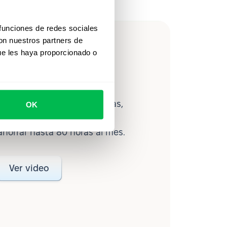
 funciones de redes sociales
con nuestros partners de
leForce en
ue les haya proporcionado o
lítica avanzada de personas,
OK
ce ayuda a los equipos a
ahorrar hasta 80 horas al mes.
Ver video