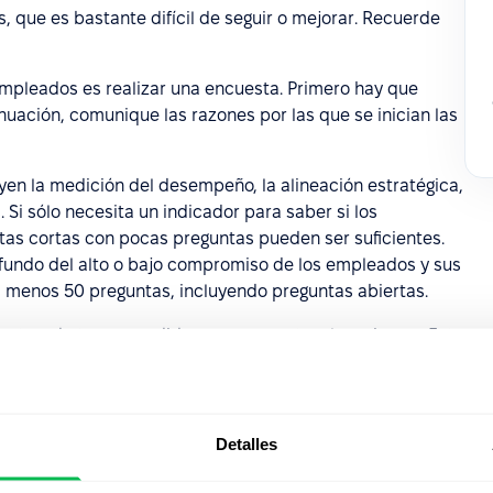
 que es bastante difícil de seguir o mejorar. Recuerde
mpleados es realizar una encuesta. Primero hay que
nuación, comunique las razones por las que se inician las
n la medición del desempeño, la alineación estratégica,
 Si sólo necesita un indicador para saber si los
as cortas con pocas preguntas pueden ser suficientes.
fundo del alto o bajo compromiso de los empleados y sus
 menos 50 preguntas, incluyendo preguntas abiertas.
esta y de tomar medidas con respecto a los mismos. Esto
tido, incrementa su confianza y la motivación de los
 es escuchada y de que su opinión importa. Este es
 de los empleados.
Detalles