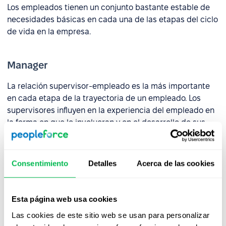
Los empleados tienen un conjunto bastante estable de
necesidades básicas en cada una de las etapas del ciclo
de vida en la empresa.
Manager
La relación supervisor-empleado es la más importante
en cada etapa de la trayectoria de un empleado. Los
supervisores influyen en la experiencia del empleado en
la forma en que lo involucran y en el desarrollo de sus
fortalezas. Los supervisores tienen la capacidad de
ayudar continuamente a los empleados a apreciar su
valor real y su futuro en la organización. Esto significa que
Consentimiento
Detalles
Acerca de las cookies
cualquier estrategia para la experiencia del empleado
debe priorizar y desarrollar buenos supervisores.
Esta página web usa cookies
Las cookies de este sitio web se usan para personalizar
Rol en la empresa