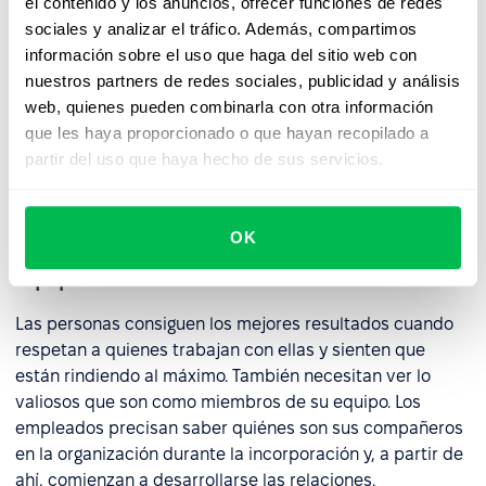
el contenido y los anuncios, ofrecer funciones de redes
"¿Qué se espera de mí?" - es una pregunta sencilla, pero
sociales y analizar el tráfico. Además, compartimos
a menudo queda sin respuesta en el lugar de trabajo.
información sobre el uso que haga del sitio web con
Menos de la mitad (41%) de los trabajadores
nuestros partners de redes sociales, publicidad y análisis
estadounidenses creen que la descripción de su puesto
web, quienes pueden combinarla con otra información
se ajusta bien al trabajo que realizan. El rol se redefine
que les haya proporcionado o que hayan recopilado a
mediante la participación continua en el planteamiento
partir del uso que haya hecho de sus servicios.
de objetivos, los comentarios significativos y la
evaluación del rendimiento.
OK
Equipo
Las personas consiguen los mejores resultados cuando
respetan a quienes trabajan con ellas y sienten que
están rindiendo al máximo. También necesitan ver lo
valiosos que son como miembros de su equipo. Los
empleados precisan saber quiénes son sus compañeros
en la organización durante la incorporación y, a partir de
ahí, comienzan a desarrollarse las relaciones.