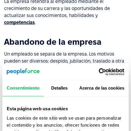
La empresa retendrá al empleado mediante el
crecimiento de su carrera y las oportunidades de
actualizar sus conocimientos, habilidades y
competencias
.
Abandono de la empresa
Un empleado se separa de la empresa. Los motivos
pueden ser diversos: despido, jubilación, traslado a otra
rama, etc. En cualquier caso, la empresa debe llevar a
cabo un proceso de desvinculación adecuado para
despedir
al empleado de forma amistosa y positiva, que
Consentimiento
Detalles
Acerca de las cookies
no afecte la marca del empleador.
Esta página web usa cookies
Las cookies de este sitio web se usan para personalizar
Mirá PeopleForce en
el contenido y los anuncios, ofrecer funciones de redes