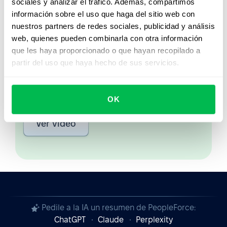
acción
sociales y analizar el tráfico. Además, compartimos
información sobre el uso que haga del sitio web con
nuestros partners de redes sociales, publicidad y análisis
Desde Core HR hasta analítica avanzada de
web, quienes pueden combinarla con otra información
personas, descubrí cómo PeopleForce ayuda a
que les haya proporcionado o que hayan recopilado a
los equipos a automatizar procesos y ahorrar
partir del uso que haya hecho de sus servicios.
hasta 80 horas al mes.
Ver demo en vivo
OK
Ver video
Pedile a la IA un resumen de PeopleForce:
ChatGPT
Claude
Perplexity