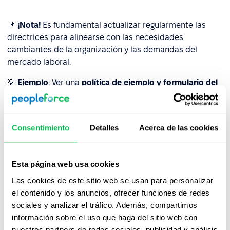
📌
¡Nota!
Es fundamental actualizar regularmente las
directrices para alinearse con las necesidades
cambiantes de la organización y las demandas del
mercado laboral.
💡
Ejemplo
: Ver una
política de ejemplo y formulario del
programa de referencias
.
Comunicación efectiva
Consentimiento
Detalles
Acerca de las cookies
Incluso el programa mejor diseñado no tendrá éxito si los
empleados no están al tanto de él o no entienden cómo
Esta página web usa cookies
funciona. Para garantizar una comunicación efectiva:
Las cookies de este sitio web se usan para personalizar
el contenido y los anuncios, ofrecer funciones de redes
Presenta las reglas claramente
– Utiliza infografías o
sociales y analizar el tráfico. Además, compartimos
guías concisas.
información sobre el uso que haga del sitio web con
Recuerda periódicamente a los empleados
– Utiliza
nuestros partners de redes sociales, publicidad y análisis