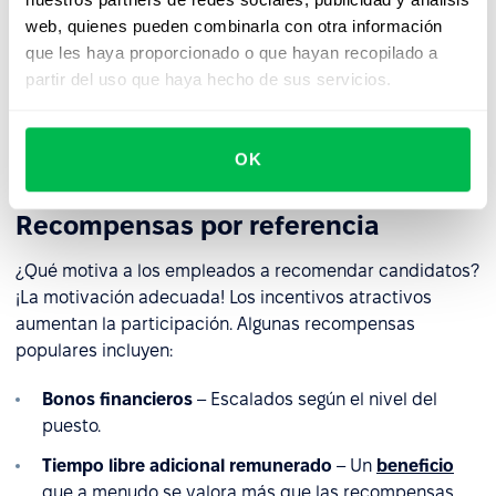
boletines, reuniones de la empresa y campañas
web, quienes pueden combinarla con otra información
internas.
que les haya proporcionado o que hayan recopilado a
partir del uso que haya hecho de sus servicios.
Destaca historias de éxito
– Mostrar contrataciones
exitosas a través de referencias puede aumentar la
participación y la motivación.
OK
Recompensas por referencia
¿Qué motiva a los empleados a recomendar candidatos?
¡La motivación adecuada! Los incentivos atractivos
aumentan la participación. Algunas recompensas
populares incluyen:
Bonos financieros
– Escalados según el nivel del
puesto.
Tiempo libre adicional remunerado
– Un
beneficio
que a menudo se valora más que las recompensas