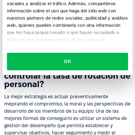
sociales y analizar el tráfico. Además, compartimos
interrupciones causadas por la salida constante de
información sobre el uso que haga del sitio web con
empleados, las conexiones personales rotas y el estrés
nuestros partners de redes sociales, publicidad y análisis
que experimentan los empleados al adaptarse a sus
web, quienes pueden combinarla con otra información
nuevos compañeros. La rotación de personal es hasta
que les haya proporcionado o que hayan recopilado a
cierto punto inevitable, pero es necesario esforzarse por
partir del uso que haya hecho de sus servicios.
minimizar y controlar este proceso en la medida de lo
posible con el fin de reducir los costes.
OK
¿Cuál es la mejor manera de
controlar la tasa de rotación de
personal?
La mejor estrategia es actuar preventivamente
mejorando el compromiso, la moral y las perspectivas de
desarrollo de los miembros de tu equipo. Una de las
mejores formas de conseguirlo es utilizar un sistema de
gestión del desempeño que permita establecer y
supervisar objetivos, hacer seguimiento y medir el