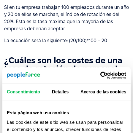
Si en tu empresa trabajan 100 empleados durante un año
y 20 de ellos se marchan, el índice de rotación es del
20%. Esta es la tasa máxima que la mayoría de las
empresas deberían aceptar.
La ecuación será la siguiente: (20/100)*100 = 20
¿Cuáles son los costes de una
tasa de rotación de personal
elevada?
Perder un gran número de empleados de forma regular
Consentimiento
Detalles
Acerca de las cookies
es, naturalmente, muy costoso. Contratar a nuevos
empleados, organizar entrevistas y el proceso de
incorporación no es barato, como tampoco lo son los
Esta página web usa cookies
costes asociados a las indemnizaciones por despido.
Las cookies de este sitio web se usan para personalizar
el contenido y los anuncios, ofrecer funciones de redes
Además, existen costes no financieros, como las