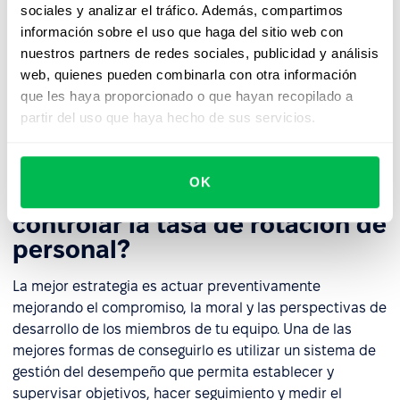
sociales y analizar el tráfico. Además, compartimos
interrupciones causadas por la salida constante de
información sobre el uso que haga del sitio web con
empleados, las conexiones personales rotas y el estrés
nuestros partners de redes sociales, publicidad y análisis
que experimentan los empleados al adaptarse a sus
web, quienes pueden combinarla con otra información
nuevos compañeros. La rotación de personal es hasta
que les haya proporcionado o que hayan recopilado a
cierto punto inevitable, pero es necesario esforzarse por
partir del uso que haya hecho de sus servicios.
minimizar y controlar este proceso en la medida de lo
posible con el fin de reducir los costes.
OK
¿Cuál es la mejor manera de
controlar la tasa de rotación de
personal?
La mejor estrategia es actuar preventivamente
mejorando el compromiso, la moral y las perspectivas de
desarrollo de los miembros de tu equipo. Una de las
mejores formas de conseguirlo es utilizar un sistema de
gestión del desempeño que permita establecer y
supervisar objetivos, hacer seguimiento y medir el