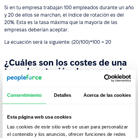
Si en tu empresa trabajan 100 empleados durante un año
y 20 de ellos se marchan, el índice de rotación es del
20%. Esta es la tasa máxima que la mayoría de las
empresas deberían aceptar.
La ecuación será la siguiente: (20/100)*100 = 20
¿Cuáles son los costes de una
tasa de rotación de personal
elevada?
Perder un gran número de empleados de forma regular
Consentimiento
Detalles
Acerca de las cookies
es, naturalmente, muy costoso. Contratar a nuevos
empleados, organizar entrevistas y el proceso de
incorporación no es barato, como tampoco lo son los
Esta página web usa cookies
costes asociados a las indemnizaciones por despido.
Las cookies de este sitio web se usan para personalizar
el contenido y los anuncios, ofrecer funciones de redes
Además, existen costes no financieros, como las