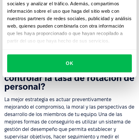
sociales y analizar el tráfico. Además, compartimos
interrupciones causadas por la salida constante de
información sobre el uso que haga del sitio web con
empleados, las conexiones personales rotas y el estrés
nuestros partners de redes sociales, publicidad y análisis
que experimentan los empleados al adaptarse a sus
web, quienes pueden combinarla con otra información
nuevos compañeros. La rotación de personal es hasta
que les haya proporcionado o que hayan recopilado a
cierto punto inevitable, pero es necesario esforzarse por
partir del uso que haya hecho de sus servicios.
minimizar y controlar este proceso en la medida de lo
posible con el fin de reducir los costes.
OK
¿Cuál es la mejor manera de
controlar la tasa de rotación de
personal?
La mejor estrategia es actuar preventivamente
mejorando el compromiso, la moral y las perspectivas de
desarrollo de los miembros de tu equipo. Una de las
mejores formas de conseguirlo es utilizar un sistema de
gestión del desempeño que permita establecer y
supervisar objetivos, hacer seguimiento y medir el