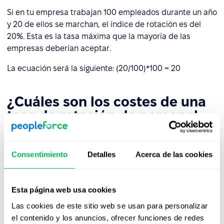
Si en tu empresa trabajan 100 empleados durante un año
y 20 de ellos se marchan, el índice de rotación es del
20%. Esta es la tasa máxima que la mayoría de las
empresas deberían aceptar.
La ecuación será la siguiente: (20/100)*100 = 20
¿Cuáles son los costes de una
tasa de rotación de personal
elevada?
Perder un gran número de empleados de forma regular
Consentimiento
Detalles
Acerca de las cookies
es, naturalmente, muy costoso. Contratar a nuevos
empleados, organizar entrevistas y el proceso de
incorporación no es barato, como tampoco lo son los
Esta página web usa cookies
costes asociados a las indemnizaciones por despido.
Las cookies de este sitio web se usan para personalizar
el contenido y los anuncios, ofrecer funciones de redes
Además, existen costes no financieros, como las