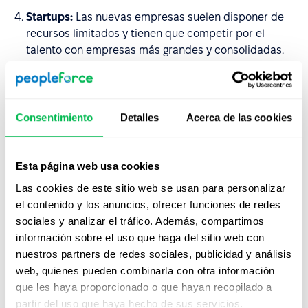
Startups:
Las nuevas empresas suelen disponer de
recursos limitados y tienen que competir por el
talento con empresas más grandes y consolidadas.
Por ello, una EVP puede ayudar a las startups a atraer
y retener a los mejores talentos.
Industrias emergentes:
Las empresas de sectores
Consentimiento
Detalles
Acerca de las cookies
emergentes se beneficiarán de una EVP que destaque
las oportunidades únicas y los beneficios de trabajar
en un campo nuevo y dinámico.
Esta página web usa cookies
Las cookies de este sitio web se usan para personalizar
¿Cómo crear una EVP?
el contenido y los anuncios, ofrecer funciones de redes
sociales y analizar el tráfico. Además, compartimos
Para crear una EVP, primero es necesario definir la
información sobre el uso que haga del sitio web con
cultura de tu empresa, incluyendo su misión, visión y
nuestros partners de redes sociales, publicidad y análisis
valores. También tendrás que identificar a tu público
web, quienes pueden combinarla con otra información
objetivo, como los distintos puestos de trabajo,
que les haya proporcionado o que hayan recopilado a
departamentos o niveles de tu organización.
partir del uso que haya hecho de sus servicios.