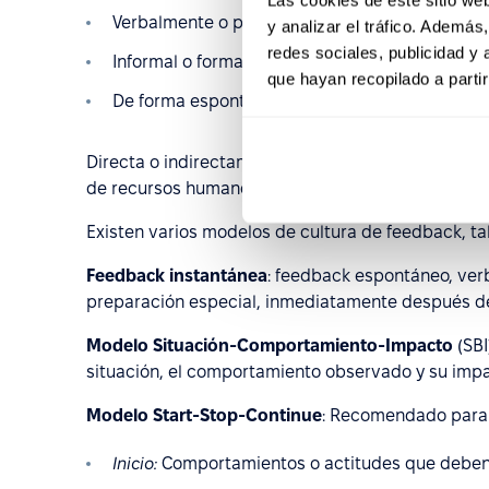
Verbalmente o por escrito.
y analizar el tráfico. Ademá
redes sociales, publicidad y
Informal o formalmente.
que hayan recopilado a parti
De forma espontánea o periódica.
Directa o indirectamente (por ejemplo, un superv
de recursos humanos, quien luego se la comunica 
Existen varios modelos de cultura de feedback, ta
Feedback instantánea
: feedback espontáneo, ver
preparación especial, inmediatamente después de
Modelo Situación-Comportamiento-Impacto
(SBI
situación, el comportamiento observado y su impa
Modelo Start-Stop-Continue
: Recomendado para e
Inicio:
Comportamientos o actitudes que deben i