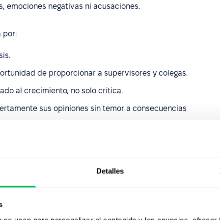
s, emociones negativas ni acusaciones.
 por:
is.
ortunidad de proporcionar a supervisores y colegas.
do al crecimiento, no solo crítica.
ertamente sus opiniones sin temor a consecuencias
r retroalimentación
Detalles
ión
s
b se usan para personalizar el contenido y los anuncios, ofrecer