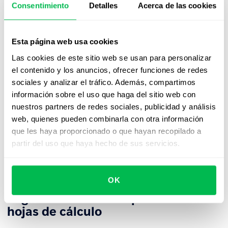
a agilizar este proceso. Considera los siguientes
Consentimiento
Detalles
Acerca de las cookies
enfoques:
Esta página web usa cookies
Seguimiento del tiempo basado en
tareas
Las cookies de este sitio web se usan para personalizar
el contenido y los anuncios, ofrecer funciones de redes
Para las pequeñas empresas que operan bajo contratos
sociales y analizar el tráfico. Además, compartimos
B2B, acuerdos de freelance o trabajos por proyectos, el
información sobre el uso que haga del sitio web con
seguimiento del tiempo tradicional puede ser
nuestros partners de redes sociales, publicidad y análisis
reemplazado por informes de tareas. Sin embargo, este
web, quienes pueden combinarla con otra información
enfoque puede ser difícil para el empleo a tiempo
que les haya proporcionado o que hayan recopilado a
completo, donde la productividad varía, lo que puede
partir del uso que haya hecho de sus servicios.
llevar a disparidades en la evaluación de la carga de
trabajo.
OK
Seguimiento del tiempo basado en
hojas de cálculo