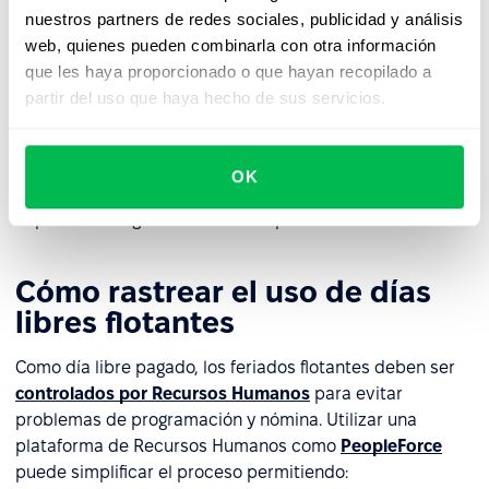
nuestros partners de redes sociales, publicidad y análisis
web, quienes pueden combinarla con otra información
Comunicación eficaz e
que les haya proporcionado o que hayan recopilado a
implementación
partir del uso que haya hecho de sus servicios.
El éxito de una política de días libres flotantes depende
de una comunicación clara. Proporcione materiales
OK
informativos para los empleados y candidatos, y
capacite a los gerentes sobre la política.
Cómo rastrear el uso de días
libres flotantes
Como día libre pagado, los feriados flotantes deben ser
controlados por Recursos Humanos
para evitar
problemas de programación y nómina. Utilizar una
plataforma de Recursos Humanos como
PeopleForce
puede simplificar el proceso permitiendo: