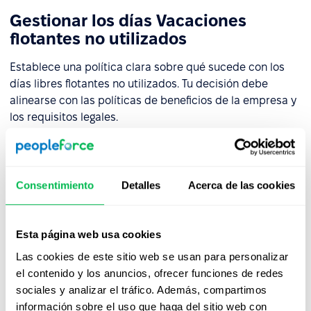
Gestionar los días Vacaciones
flotantes no utilizados
Establece una política clara sobre qué sucede con los
días libres flotantes no utilizados. Tu decisión debe
alinearse con las políticas de beneficios de la empresa y
los requisitos legales.
Impacto en las operaciones
comerciales
Consentimiento
Detalles
Acerca de las cookies
Para prevenir interrupciones, implemente una estrategia
de gestión de ausencias. Las consideraciones clave
Esta página web usa cookies
incluyen mantener niveles mínimos de personal en días
Las cookies de este sitio web se usan para personalizar
críticos, procesos de aprobación para solicitudes y
el contenido y los anuncios, ofrecer funciones de redes
garantizar cobertura para roles esenciales. Un enfoque
sociales y analizar el tráfico. Además, compartimos
bien planificado ayudará a mantener la continuidad del
información sobre el uso que haga del sitio web con
negocio.