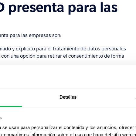
 presenta para las
enta para las empresas son:
mado y explícito para el tratamiento de datos personales
 con una opción para retirar el consentimiento de forma
y eliminar datos de todos los sistemas, junto con
 restricción del procesamiento.
esde la fase de diseño y por defecto, para garantizar un
Detalles
ento de procedimientos para responder a incidentes de
s
atos al transferirlos fuera de la UE.
b se usan para personalizar el contenido y los anuncios, ofrecer
 lleva a cabo un seguimiento regular o sistemático de las
s, compartimos información sobre el uso que haga del sitio web 