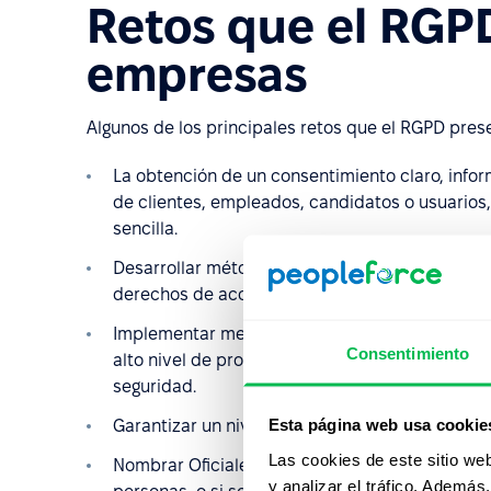
Retos que el RGPD
empresas
Algunos de los principales retos que el RGPD pres
La obtención de un consentimiento claro, infor
de clientes, empleados, candidatos o usuarios,
sencilla.
Desarrollar métodos efectivos para identificar 
derechos de acceso a los datos, rectificación o
Implementar medidas de protección de datos, d
Consentimiento
alto nivel de protección, como el establecimi
seguridad.
Esta página web usa cookie
Garantizar un nivel adecuado de protección de d
Las cookies de este sitio we
Nombrar Oficiales de protección de datos si se
y analizar el tráfico. Ademá