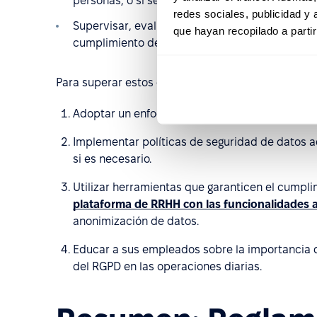
personas, o si se tratan categorías de datos se
redes sociales, publicidad y
Supervisar, evaluar y actualizar continuament
que hayan recopilado a parti
cumplimiento del RGPD.
Para superar estos desafíos, las organizaciones d
Adoptar un enfoque integral y reorganizar sus 
Implementar políticas de seguridad de datos a
si es necesario.
Utilizar herramientas que garanticen el cumpli
plataforma de RRHH con las funcionalidades
anonimización de datos.
Educar a sus empleados sobre la importancia d
del RGPD en las operaciones diarias.