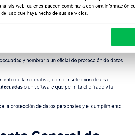
nsibles o datos a gran escala.
 análisis web, quienes pueden combinarla con otra información q
e las prácticas de protección de datos para mantener el
r del uso que haya hecho de sus servicios.
eben:
procesos de acuerdo con las regulaciones.
decuadas y nombrar a un oficial de protección de datos
miento de la normativa, como la selección de una
 adecuadas
o un software que permita el cifrado y la
e la protección de datos personales y el cumplimiento