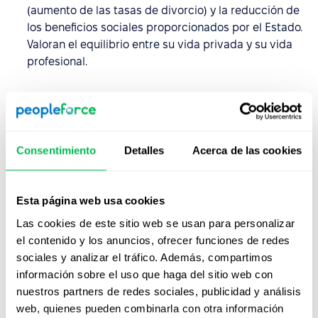
(aumento de las tasas de divorcio) y la reducción de
los beneficios sociales proporcionados por el Estado.
Valoran el equilibrio entre su vida privada y su vida
profesional.
¿Cómo gestionar el talento de
la Generación X?
Consentimiento
Detalles
Acerca de las cookies
Los miembros de la Generación X seguirán activos en el
mercado laboral durante mucho tiempo, por lo que es
importante atender sus necesidades específicas para
Esta página web usa cookies
maximizar su desempeño. Estas son las áreas clave en
Las cookies de este sitio web se usan para personalizar
las que es necesario enfocarse:
el contenido y los anuncios, ofrecer funciones de redes
sociales y analizar el tráfico. Además, compartimos
Oportunidades de formación externa:
Aunque los
información sobre el uso que haga del sitio web con
empleados de la Generación X
avanzan con menos
nuestros partners de redes sociales, publicidad y análisis
frecuencia
que los Millennials, son leales a sus
web, quienes pueden combinarla con otra información
empleadores, y el desarrollo profesional no es su