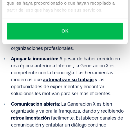
que les haya proporcionado o que hayan recopilado a
principal motivación para cambiar de trabajo. Sin
partir del uso que haya hecho de sus servicios.
embargo, están más dispuestos a crecer a través de
la formación externa y el coaching que a través de la
formación interna. Por ello, las empresas deben
OK
facilitar su participación en conferencias del sector,
grupos de trabajo, seminarios, talleres y
organizaciones profesionales.
Apoyar la innovación:
A pesar de haber crecido en
una época anterior a Internet, la Generación X es
competente con la tecnología. Las herramientas
modernas que
automatizan su trabajo
y las
oportunidades de experimentar y encontrar
soluciones les motivan para ser más eficientes.
Comunicación abierta:
La Generación X es bien
organizada y valora la franqueza, dando y recibiendo
retroalimentación
fácilmente. Establecer canales de
comunicación y entablar un diálogo continuo