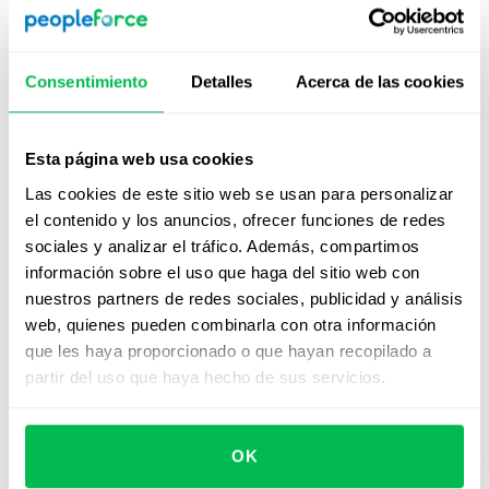
promover la comprensión de las diferentes
perspectivas.
Promoción de programas de tutoría y patrocinio
: las
Consentimiento
Detalles
Acerca de las cookies
empresas de recursos humanos pueden crear
programas de tutoría y patrocinio para ayudar a las
mujeres y las minorías a avanzar en sus carreras.
Esta página web usa cookies
Estos programas pueden brindar orientación, apoyo y
Las cookies de este sitio web se usan para personalizar
oportunidades para establecer contactos.
el contenido y los anuncios, ofrecer funciones de redes
sociales y analizar el tráfico. Además, compartimos
Revisión de las prácticas de contratación y
información sobre el uso que haga del sitio web con
promoción
: las empresas de recursos humanos
nuestros partners de redes sociales, publicidad y análisis
pueden revisar sus prácticas de contratación y
web, quienes pueden combinarla con otra información
promoción para garantizar que sean justas e
que les haya proporcionado o que hayan recopilado a
imparciales. Esto puede implicar el análisis de datos
partir del uso que haya hecho de sus servicios.
sobre diversidad e inclusión, la creación de listas de
candidatos diversas y la implementación de
evaluaciones de rendimiento objetivas.
OK
Crear una cultura de responsabilidad
: las empresas