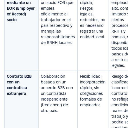
mediante un
un socio EOR que
rápida,
emplead
EOR (
Employer
emplea
riesgos
alto, cont
of Record
)
oficialmente al
legales
limitado
socio
trabajador en el
reducidos, no
ciertos
país respectivo y
es necesario
proceso
maneja las
registrar una
RRHH y
responsabilidades
entidad local.
nómina, 
de RRHH locales.
disponib
todos lo
países d
a restric
legales.
Contrato B2B
Colaboración
Flexibilidad,
Riesgo d
con un
basada en un
incorporación
clasifica
contratista
acuerdo B2B con
rápida, sin
incorrect
extranjero
un contratista
obligaciones
contrato
independiente
formales de
no refleja
(freelancer) de
empleador.
condicio
otro país.
reales d
trabajo y
podría s
cuestio