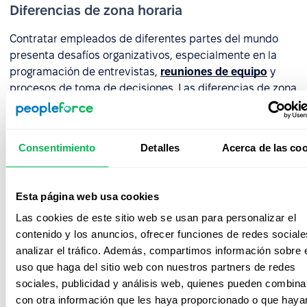
Diferencias de zona horaria
Contratar empleados de diferentes partes del mundo
presenta desafíos organizativos, especialmente en la
programación de entrevistas,
reuniones de equipo
y
procesos de toma de decisiones. Las diferencias de zona
horaria pueden causar retrasos en la comunicación,
el
calendario
y tiempos de contratación prolongados, todo
lo cual afecta negativamente la experiencia del
Consentimiento
Detalles
Acerca de las co
candidato. Por eso, una planificación cuidadosa y las
herramientas adecuadas son esenciales.
Esta página web usa cookies
Las plataformas de recursos humanos como
PeopleForce
respaldan flujos de trabajo de
Las cookies de este sitio web se usan para personalizar el
reclutamiento global y simplifican la coordinación dentro
contenido y los anuncios, ofrecer funciones de redes sociale
de equipos dispersos geográficamente. Con estas
analizar el tráfico. Además, compartimos información sobre 
soluciones, tu equipo de recursos humanos puede:
uso que haga del sitio web con nuestros partners de redes
sociales, publicidad y análisis web, quienes pueden combina
automatizar la programación de entrevistas y
con otra información que les haya proporcionado o que haya