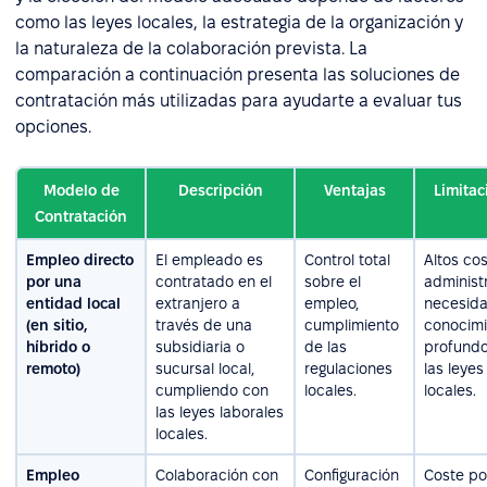
como las leyes locales, la estrategia de la organización y
la naturaleza de la colaboración prevista. La
comparación a continuación presenta las soluciones de
contratación más utilizadas para ayudarte a evaluar tus
opciones.
Modelo de
Descripción
Ventajas
Limitac
Contratación
Empleo directo
El empleado es
Control total
Altos co
por una
contratado en el
sobre el
administr
entidad local
extranjero a
empleo,
necesid
(en sitio,
través de una
cumplimiento
conocimi
híbrido o
subsidiaria o
de las
profund
remoto)
sucursal local,
regulaciones
las leyes
cumpliendo con
locales.
locales.
las leyes laborales
locales.
Empleo
Colaboración con
Configuración
Coste po