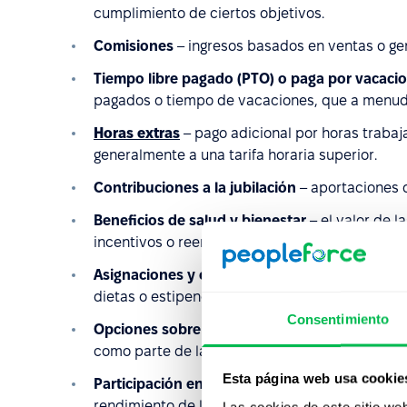
cumplimiento de ciertos objetivos.
Comisiones
– ingresos basados en ventas o ge
Tiempo libre pagado (PTO) o paga por vacaci
pagados o tiempo de vacaciones, que a menudo
Horas extras
– pago adicional por horas trabaj
generalmente a una tarifa horaria superior.
Contribuciones a la jubilación
– aportaciones d
Beneficios de salud y bienestar
– el valor de 
incentivos o reembolsos relacionados con el bi
Asignaciones y conceptos adicionales (perks)
dietas o estipendios para vivienda.
Consentimiento
Opciones sobre acciones o patrimonio
– accio
como parte de la compensación, permitiéndoles 
Esta página web usa cookie
Participación en beneficios
– una parte de las
rendimiento de la compañía.
Las cookies de este sitio we