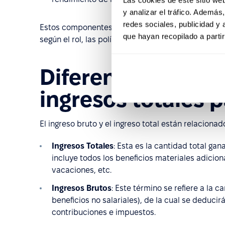
y analizar el tráfico. Ademá
redes sociales, publicidad y
Estos componentes constituyen en conjunto el in
que hayan recopilado a parti
según el rol, las políticas de la empresa y las práct
Diferencias entre
ingresos totales 
El ingreso bruto y el ingreso total están relaciona
Ingresos Totales
: Esta es la cantidad total g
incluye todos los beneficios materiales adiciona
vacaciones, etc.
Ingresos Brutos
: Este término se refiere a la 
beneficios no salariales), de la cual se deduci
contribuciones e impuestos.