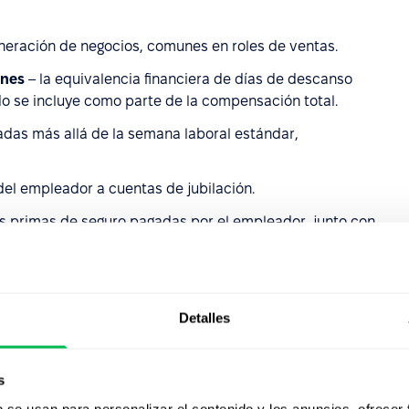
neración de negocios, comunes en roles de ventas.
ones
– la equivalencia financiera de días de descanso
 se incluye como parte de la compensación total.
adas más allá de la semana laboral estándar,
el empleador a cuentas de jubilación.
las primas de seguro pagadas por el empleador, junto con
enestar.
– pagos o reembolsos adicionales, como transporte,
Detalles
nes o opciones de la empresa otorgadas a los empleados
beneficiarse del éxito financiero de la empresa.
s
 ganancias de la empresa, que puede variar según el
b se usan para personalizar el contenido y los anuncios, ofrecer