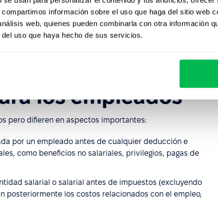
s, compartimos información sobre el uso que haga del sitio web 
 análisis web, quienes pueden combinarla con otra información q
greso bruto de un empleado de la empresa, variando
r del uso que haya hecho de sus servicios.
icas de la industria.
 ingresos brutos e
para los empleados
dos pero difieren en aspectos importantes:
anada por un empleado antes de cualquier deducción e
les, como beneficios no salariales, privilegios, pagas de
cantidad salarial o salarial antes de impuestos (excluyendo
rán posteriormente los costos relacionados con el empleo,