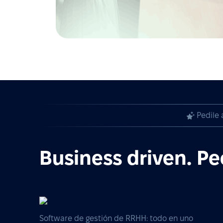
Pedile 
Business driven. Pe
Software de gestión de RRHH: todo en uno