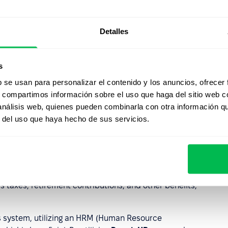
 of money that an individual or business actually
 calculate net income, all deductions and taxes, such as
x, are subtracted from gross income.
Detalles
ence between gross
s
b se usan para personalizar el contenido y los anuncios, ofrecer
s, compartimos información sobre el uso que haga del sitio web 
 análisis web, quienes pueden combinarla con otra información q
is that gross income is the total amount of income
r del uso que haya hecho de sus servicios.
uctions or taxes are applied, while net income is the
ns and taxes have been applied to gross income.
wages, salaries, tips, rental income, interest, dividends,
ome that is actually received and available for spending
as taxes, retirement contributions, and other benefits,
s system, utilizing an HRM (Human Resource