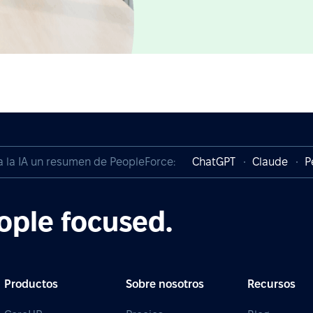
a la IA un resumen de PeopleForce:
ChatGPT
Claude
P
ople focused.
Productos
Sobre nosotros
Recursos