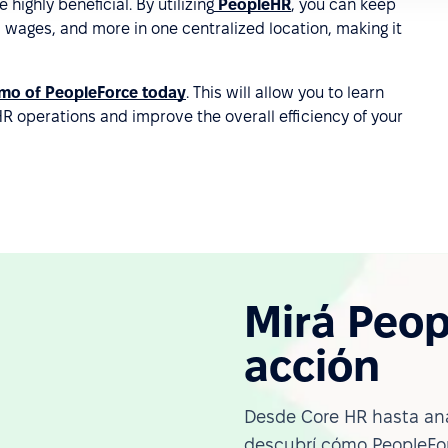
ghly beneficial. By utilizing
PeopleHR
, you can keep
, wages, and more in one centralized location, making it
emo of PeopleForce today
. This will allow you to learn
 operations and improve the overall efficiency of your
Mirá Peop
acción
Desde Core HR hasta ana
descubrí cómo PeopleFor