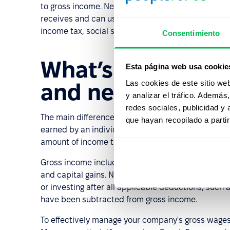
to gross income. Net income represents the amount
receives and can use for spending or investing. To
income tax, social security tax, and healthcare ta
Consentimiento
What’s the differ
Esta página web usa cookie
Las cookies de este sitio we
and net income?
y analizar el tráfico. Ademá
redes sociales, publicidad y
The main difference between gross and net income 
que hayan recopilado a parti
earned by an individual or business before any ded
amount of income that remains after all deductio
Gross income includes all forms of income, such as 
and capital gains. Net income is the amount of inc
or investing after all applicable deductions, such 
have been subtracted from gross income.
To effectively manage your company's gross wage