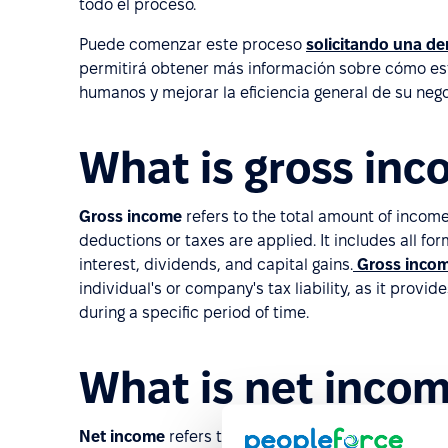
todo el proceso.
Puede comenzar este proceso
solicitando una de
permitirá obtener más información sobre cómo es
humanos y mejorar la eficiencia general de su nego
What is gross in
Gross income
refers to the total amount of incom
deductions or taxes are applied. It includes all fo
interest, dividends, and capital gains.
Gross inco
individual's or company's tax liability, as it provi
during a specific period of time.
What is net inco
Net income
refers to the amount of income that r