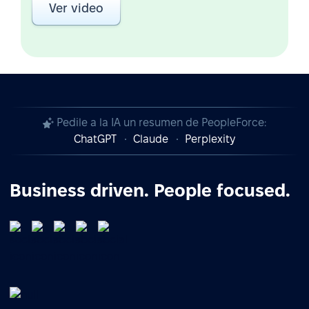
Ver video
Pedile a la IA un resumen de PeopleForce:
ChatGPT
Claude
Perplexity
Business driven. People focused.