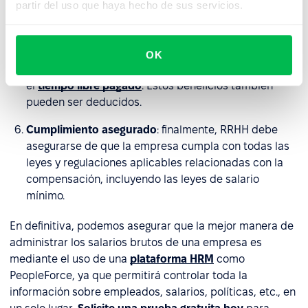
partir del uso que haya hecho de sus servicios.
llegar al salario neto.
Administración de beneficios
: RRHH también
administra los beneficios
de los empleados, como
OK
puede ser el seguro médico, los planes de jubilación o
el
tiempo libre pagado
. Estos beneficios también
pueden ser deducidos.
Cumplimiento asegurado
: finalmente, RRHH debe
asegurarse de que la empresa cumpla con todas las
leyes y regulaciones aplicables relacionadas con la
compensación, incluyendo las leyes de salario
mínimo.
En definitiva, podemos asegurar que la mejor manera de
administrar los salarios brutos de una empresa es
mediante el uso de una
plataforma HRM
como
PeopleForce, ya que permitirá controlar toda la
información sobre empleados, salarios, políticas, etc., en