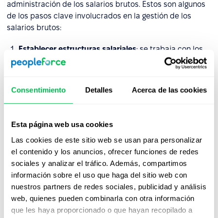
administración de los salarios brutos. Estos son algunos
de los pasos clave involucrados en la gestión de los
salarios brutos:
Establecer estructuras salariales
: se trabaja con los
líderes de la empresa para establecer estructuras
salariales, incluidos salarios base, bonificaciones y
otras formas de compensación.
Consentimiento
Detalles
Acerca de las cookies
Establecer tarifas de pago
: se determina la tarifa de
pago para cada empleado en función de su función
Esta página web usa cookies
laboral, nivel de experiencia, educación y otros
factores.
Las cookies de este sitio web se usan para personalizar
el contenido y los anuncios, ofrecer funciones de redes
Cálculo de los salarios brutos
: se calculan los
sociales y analizar el tráfico. Además, compartimos
salarios brutos de cada empleado.
información sobre el uso que haga del sitio web con
nuestros partners de redes sociales, publicidad y análisis
Deducción de impuestos y otras retenciones
: se
web, quienes pueden combinarla con otra información
deducen impuestos, seguridad social y otras
que les haya proporcionado o que hayan recopilado a
retenciones del salario bruto del empleado para