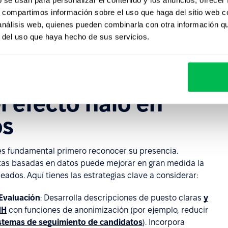
otencial, limitando la capacidad de la organización para
s, compartimos información sobre el uso que haga del sitio web 
 análisis web, quienes pueden combinarla con otra información q
r del uso que haya hecho de sus servicios.
ados que se sienten pasados por alto o juzgados de
ce a una bajada en la moral, frustración e incluso a una
 efecto halo en
os
 es fundamental primero reconocer su presencia.
tas basadas en datos puede mejorar en gran medida la
ados. Aquí tienes las estrategias clave a considerar:
Evaluación
: Desarrolla descripciones de puesto claras
y
HH
con funciones de anonimización (por ejemplo, reducir
stemas de seguimiento de candidatos
). Incorpora