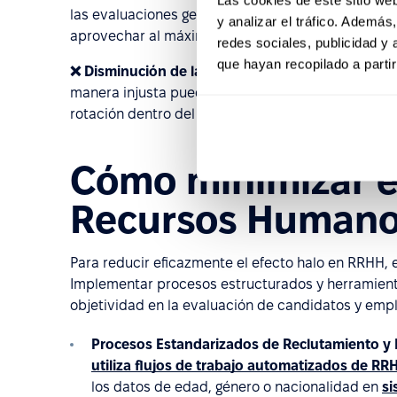
las evaluaciones generales de sus habilidades y p
y analizar el tráfico. Ademá
aprovechar al máximo sus talentos.
redes sociales, publicidad y
que hayan recopilado a parti
❌ Disminución de la moral del equipo
: Los emple
manera injusta pueden desconectarse, lo que condu
rotación dentro del equipo.
Cómo minimizar el
Recursos Human
Para reducir eficazmente el efecto halo en RRHH,
Implementar procesos estructurados y herramien
objetividad en la evaluación de candidatos y emple
Procesos Estandarizados de Reclutamiento y 
utiliza flujos de trabajo automatizados de RR
los datos de edad, género o nacionalidad en
si