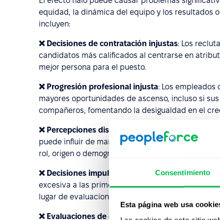
El efecto halo puede causar problemas significati
equidad, la dinámica del equipo y los resultados o
incluyen:
❌ Decisiones de contratación injustas
: Los reclu
candidatos más calificados al centrarse en atributo
mejor persona para el puesto.
❌ Progresión profesional injusta
: Los empleados
mayores oportunidades de ascenso, incluso si sus 
compañeros, fomentando la desigualdad en el crec
❌ Percepciones distorsionadas del grupo
: Una cu
puede influir de manera injusta en las percepcio
rol, origen o demografía específicos, lo que condu
Consentimiento
❌ Decisiones impulsadas por las emociones
: Los
excesiva a las primeras impresiones, lo que lleva 
lugar de evaluaciones objetivas.
Esta página web usa cookie
❌ Evaluaciones de competencia inexactas
: Centr
Las cookies de este sitio we