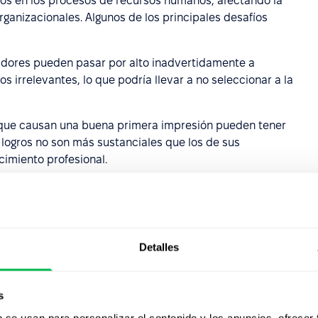
vos en los procesos de recursos humanos, afectando la
rganizacionales. Algunos de los principales desafíos
tadores pueden pasar por alto inadvertidamente a
s irrelevantes, lo que podría llevar a no seleccionar a la
 que causan una buena primera impresión pueden tener
logros no son más sustanciales que los de sus
imiento profesional.
alidad positiva o negativa asociada con un individuo
nes de un grupo entero, como aquellos que comparten un
ce a estereotipos y sesgos.
Detalles
 tomadores de decisiones podrían dar una importancia
a decisiones influenciadas por sentimientos subjetivos en
s
arse en una característica de un empleado puede sesgar
b se usan para personalizar el contenido y los anuncios, ofrecer