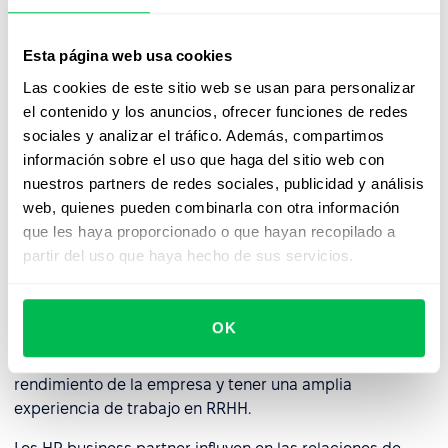
comunicación con el personal. Para alcanzar este nivel,
el HR Business Partner debe comprender plenamente la
Esta página web usa cookies
estructura y los procesos de trabajo de la empresa y
tener la capacidad de liderazgo para poner en práctica
Las cookies de este sitio web se usan para personalizar
sus sugerencias e ideas junto con la dirección.
el contenido y los anuncios, ofrecer funciones de redes
sociales y analizar el tráfico. Además, compartimos
información sobre el uso que haga del sitio web con
Competencias necesarias para un
nuestros partners de redes sociales, publicidad y análisis
HR Business Partner
web, quienes pueden combinarla con otra información
que les haya proporcionado o que hayan recopilado a
La
competencia principal
del HR Business Partner es
partir del uso que haya hecho de sus servicios.
demostrar cualidades de liderazgo, asumir
responsabilidades en condiciones de ambigüedad, ser
capaz de influir en los demás e instarles a que escuchen
OK
su opinión y sus argumentos en su beneficio. Debe ser
decisivo en los asuntos que influyen indirectamente en el
rendimiento de la empresa y tener una amplia
experiencia de trabajo en RRHH.