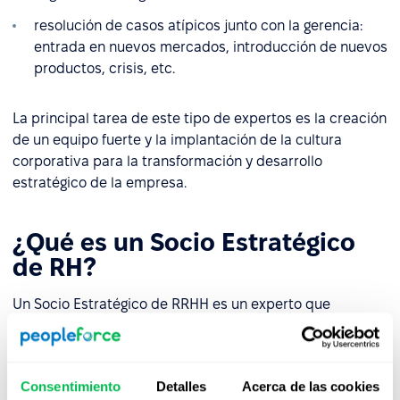
resolución de casos atípicos junto con la gerencia:
entrada en nuevos mercados, introducción de nuevos
productos, crisis, etc.
La principal tarea de este tipo de expertos es la creación
de un equipo fuerte y la implantación de la cultura
corporativa para la transformación y desarrollo
estratégico de la empresa.
¿Qué es un Socio Estratégico
de RH?
Un Socio Estratégico de RRHH es un experto que
participa en las negociaciones sobre el futuro, la misión,
los objetivos y la estrategia general de la empresa u
organización. Además, el Socio Estratégico de RRHH
Consentimiento
Detalles
Acerca de las cookies
tiene derecho a voto en las reuniones, así como poder de