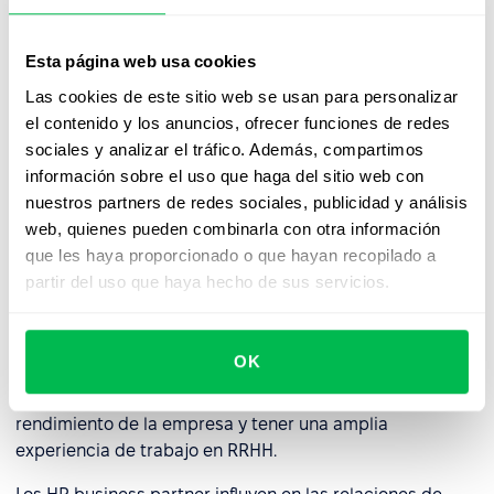
comunicación con el personal. Para alcanzar este nivel,
el HR Business Partner debe comprender plenamente la
Esta página web usa cookies
estructura y los procesos de trabajo de la empresa y
tener la capacidad de liderazgo para poner en práctica
Las cookies de este sitio web se usan para personalizar
sus sugerencias e ideas junto con la dirección.
el contenido y los anuncios, ofrecer funciones de redes
sociales y analizar el tráfico. Además, compartimos
información sobre el uso que haga del sitio web con
Competencias necesarias para un
nuestros partners de redes sociales, publicidad y análisis
HR Business Partner
web, quienes pueden combinarla con otra información
que les haya proporcionado o que hayan recopilado a
La
competencia principal
del HR Business Partner es
partir del uso que haya hecho de sus servicios.
demostrar cualidades de liderazgo, asumir
responsabilidades en condiciones de ambigüedad, ser
capaz de influir en los demás e instarles a que escuchen
OK
su opinión y sus argumentos en su beneficio. Debe ser
decisivo en los asuntos que influyen indirectamente en el
rendimiento de la empresa y tener una amplia
experiencia de trabajo en RRHH.