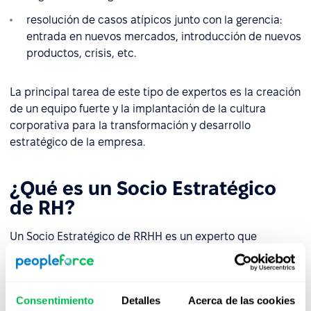
resolución de casos atípicos junto con la gerencia:
entrada en nuevos mercados, introducción de nuevos
productos, crisis, etc.
La principal tarea de este tipo de expertos es la creación
de un equipo fuerte y la implantación de la cultura
corporativa para la transformación y desarrollo
estratégico de la empresa.
¿Qué es un Socio Estratégico
de RH?
Un Socio Estratégico de RRHH es un experto que
participa en las negociaciones sobre el futuro, la misión,
los objetivos y la estrategia general de la empresa u
organización. Además, el Socio Estratégico de RRHH
Consentimiento
Detalles
Acerca de las cookies
tiene derecho a voto en las reuniones, así como poder de