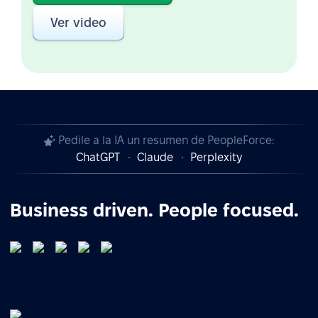
Ver video
Pedile a la IA un resumen de PeopleForce:
ChatGPT
Claude
Perplexity
Business driven. People focused.