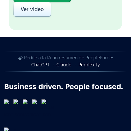
Ver video
Pedile a la IA un resumen de PeopleForce:
ChatGPT
Claude
Perplexity
Business driven. People focused.