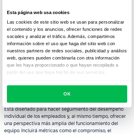
Esta página web usa cookies
Plantillas de paneles de control
Las cookies de este sitio web se usan para personalizar
de RRHH
el contenido y los anuncios, ofrecer funciones de redes
sociales y analizar el tráfico. Además, compartimos
Los paneles de control de RRHH se pueden personalizar
información sobre el uso que haga del sitio web con
según las necesidades específicas de cada empresa,
nuestros partners de redes sociales, publicidad y análisis
aunque algunas de las plantillas más comunes son las
web, quienes pueden combinarla con otra información
siguientes:
desempeño de los empleados
, desarrollo de
que les haya proporcionado o que hayan recopilado a
los empleados y presupuesto de los empleados.
partir del uso que haya hecho de sus servicios.
Panel de control del desempeño de
OK
los empleados
Está diseñado para hacer seguimiento del desempeño
individual de los empleados y, al mismo tiempo, ofrecer
una perspectiva más amplia del funcionamiento del
equipo. Incluirá métricas como el compromiso, el