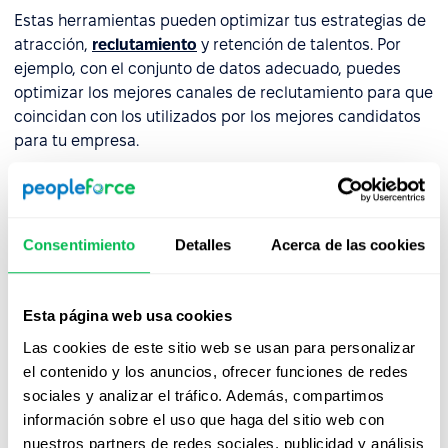
Estas herramientas pueden optimizar tus estrategias de
atracción,
reclutamiento
y retención de talentos. Por
ejemplo, con el conjunto de datos adecuado, puedes
optimizar los mejores canales de reclutamiento para que
coincidan con los utilizados por los mejores candidatos
para tu empresa.
También podrás anticiparte a las necesidades de tus
empleados y satisfacerlas utilizando los datos de las
encuestas
a empleados y candidatos. Las analíticas
Consentimiento
Detalles
Acerca de las cookies
también permiten a los profesionales de RRHH evaluar la
experiencia, el compromiso y la satisfacción de los
empleados.
Esta página web usa cookies
Las cookies de este sitio web se usan para personalizar
Desarrollo profesional y
el contenido y los anuncios, ofrecer funciones de redes
reaprendizaje
sociales y analizar el tráfico. Además, compartimos
información sobre el uso que haga del sitio web con
Las herramientas de RRHH pueden ayudar a los
nuestros partners de redes sociales, publicidad y análisis