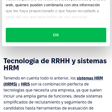
empleados a identificar sus habilidades, puntos débiles
web, quienes pueden combinarla con otra información
y la dirección de su aprendizaje futuro. Estas
que les haya proporcionado o que hayan recopilado a
herramientas, incluidas las iniciativas de formación a
partir del uso que haya hecho de sus servicios.
distancia, pueden ayudar a crear y mantener una cultura
de aprendizaje permanente. También pueden incluir
herramientas de evaluación del personal para saber si
OK
un empleado está progresando dentro de la empresa y si
necesita formación adicional.
Tecnología de RRHH y sistemas
HRM
Teniendo en cuenta todo lo anterior, los
sistemas HRM
(HRMS)
y
HRIS
son la combinación perfecta de
tecnologías que necesita una empresa, ya que suelen
incluir una amplia gama de funciones, desde sistemas
simplificados de reclutamiento y seguimiento de
candidatos hasta herramientas de evaluación de