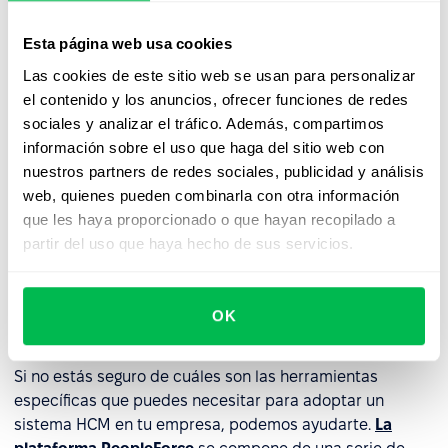
en lugar de representar una herramienta o sistema, el
software HCM es en realidad una suite de software
Esta página web usa cookies
interdependiente. Entre ellos se incluyen los Sistemas de
Las cookies de este sitio web se usan para personalizar
información de recursos humanos ("HRIS", por sus siglas
el contenido y los anuncios, ofrecer funciones de redes
en inglés) y los Sistemas de gestión de recursos humanos
sociales y analizar el tráfico. Además, compartimos
("HRMS", por sus siglas en inglés).
información sobre el uso que haga del sitio web con
Existen otras herramientas de software que pueden
nuestros partners de redes sociales, publicidad y análisis
incluirse como parte de un sistema HCM, en función de
web, quienes pueden combinarla con otra información
los requisitos específicos de la empresa. Puede incluir
que les haya proporcionado o que hayan recopilado a
herramientas para gestionar adecuadamente el
partir del uso que haya hecho de sus servicios.
reclutamiento, un
sistema de seguimiento de
solicitantes
y una herramienta de nóminas diseñada
para hacer seguimiento de sus finanzas. Todo depende
OK
de lo que su equipo necesite exactamente.
Si no estás seguro de cuáles son las herramientas
específicas que puedes necesitar para adoptar un
sistema HCM en tu empresa, podemos ayudarte.
La