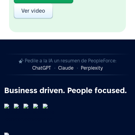
Ver video
Pedile a la IA un resumen de PeopleForce:
ChatGPT
Claude
Perplexity
Business driven. People focused.