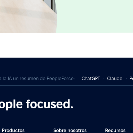
a la IA un resumen de PeopleForce:
ChatGPT
Claude
P
ople focused.
Productos
Sobre nosotros
Recursos