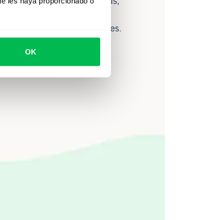
lítica avanzada de personas,
ue les haya proporcionado o
ce ayuda a los equipos a
ahorrar hasta 80 horas al mes.
OK
Ver video