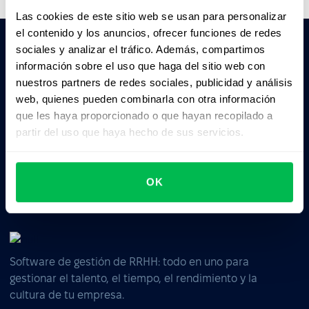
Las cookies de este sitio web se usan para personalizar
el contenido y los anuncios, ofrecer funciones de redes
sociales y analizar el tráfico. Además, compartimos
información sobre el uso que haga del sitio web con
Pedile a la IA un resumen de PeopleForce:
nuestros partners de redes sociales, publicidad y análisis
ChatGPT
Claude
Perplexity
web, quienes pueden combinarla con otra información
que les haya proporcionado o que hayan recopilado a
Business driven. People focused.
partir del uso que haya hecho de sus servicios.
OK
Software de gestión de RRHH: todo en uno para
gestionar el talento, el tiempo, el rendimiento y la
cultura de tu empresa.