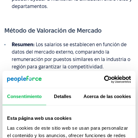
departamentos.
Método de Valoración de Mercado
Resumen:
Los salarios se establecen en función de
datos del mercado externo, comparando la
remuneración por puestos similares en la industria o
región para garantizar la competitividad.
Mejor opción para:
Ideal para organizaciones en
industrias dinámicas o mercados laborales
competitivos donde la alineación con el mercado es
Consentimiento
Detalles
Acerca de las cookies
una prioridad.
Recomendación:
Complementar este método con
Esta página web usa cookies
evaluaciones internas para tener en cuenta el valor
único que un puesto aporta a la organización y evitar
Las cookies de este sitio web se usan para personalizar
posibles desigualdades salariales.
el contenido y los anuncios, ofrecer funciones de redes