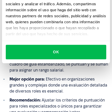
sociales y analizar el tráfico. Además, compartimos
información sobre el uso que haga del sitio web con
Hay Method (Método de Gráfico de Guía -
nuestros partners de redes sociales, publicidad y análisis
web, quienes pueden combinarla con otra información
Perfil)
que les haya proporcionado o que hayan recopilado a
partir del uso que haya hecho de sus servicios.
Descripción general:
Este método analítico evalúa los
puestos de trabajo en función del conocimiento y la
experiencia requeridos, el alcance de
OK
responsabilidad y la complejidad de las condiciones
laborales. Los factores se ponderan utilizando un
cuadro de guía estandarizado, se puntúan y se suman
para asignar un rango salarial.
Mejor opción para:
Efectivo en organizaciones
grandes y complejas donde una evaluación detallada
de diversos roles es esencial.
Recomendación:
Ajustar los criterios de puntuación
para roles especializados o únicos para garantizar