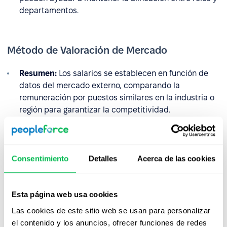
departamentos.
Método de Valoración de Mercado
Resumen:
Los salarios se establecen en función de
datos del mercado externo, comparando la
remuneración por puestos similares en la industria o
región para garantizar la competitividad.
Mejor opción para:
Ideal para organizaciones en
industrias dinámicas o mercados laborales
competitivos donde la alineación con el mercado es
Consentimiento
Detalles
Acerca de las cookies
una prioridad.
Recomendación:
Complementar este método con
Esta página web usa cookies
evaluaciones internas para tener en cuenta el valor
único que un puesto aporta a la organización y evitar
Las cookies de este sitio web se usan para personalizar
posibles desigualdades salariales.
el contenido y los anuncios, ofrecer funciones de redes