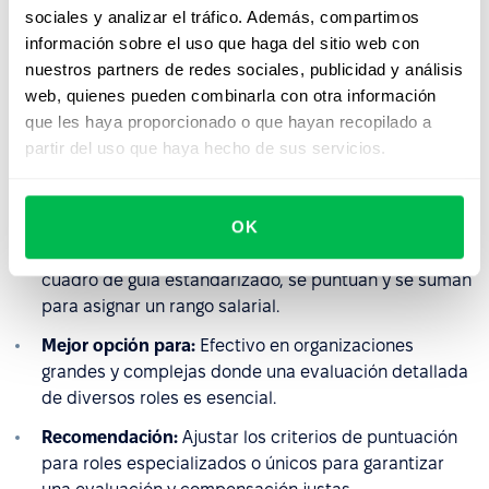
sociales y analizar el tráfico. Además, compartimos
información sobre el uso que haga del sitio web con
Hay Method (Método de Gráfico de Guía -
nuestros partners de redes sociales, publicidad y análisis
web, quienes pueden combinarla con otra información
Perfil)
que les haya proporcionado o que hayan recopilado a
partir del uso que haya hecho de sus servicios.
Descripción general:
Este método analítico evalúa los
puestos de trabajo en función del conocimiento y la
experiencia requeridos, el alcance de
OK
responsabilidad y la complejidad de las condiciones
laborales. Los factores se ponderan utilizando un
cuadro de guía estandarizado, se puntúan y se suman
para asignar un rango salarial.
Mejor opción para:
Efectivo en organizaciones
grandes y complejas donde una evaluación detallada
de diversos roles es esencial.
Recomendación:
Ajustar los criterios de puntuación
para roles especializados o únicos para garantizar