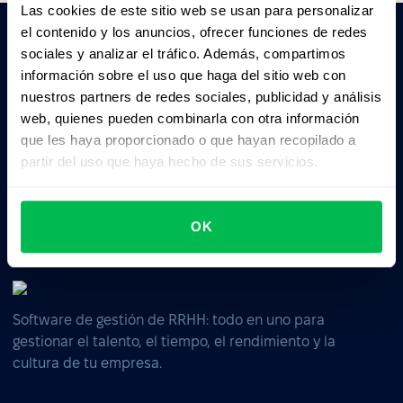
Las cookies de este sitio web se usan para personalizar
el contenido y los anuncios, ofrecer funciones de redes
sociales y analizar el tráfico. Además, compartimos
Pedile a la IA un resumen de PeopleForce:
información sobre el uso que haga del sitio web con
ChatGPT
Claude
Perplexity
nuestros partners de redes sociales, publicidad y análisis
web, quienes pueden combinarla con otra información
que les haya proporcionado o que hayan recopilado a
Business driven. People focused.
partir del uso que haya hecho de sus servicios.
OK
Software de gestión de RRHH: todo en uno para
gestionar el talento, el tiempo, el rendimiento y la
cultura de tu empresa.