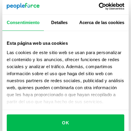
Desafíos asociados con el
modelo KSA
Consentimiento
Detalles
Acerca de las cookies
Mientras que KSA es eficaz para describir habilidades
técnicas y duras, a menudo es reemplazada por marcos
Esta página web usa cookies
más completos y sensibles al contexto en la gestión de
recursos humanos moderna porque:
Las cookies de este sitio web se usan para personalizar
el contenido y los anuncios, ofrecer funciones de redes
❌ No tiene en cuenta factores como la motivación, los
sociales y analizar el tráfico. Además, compartimos
valores, las actitudes laborales o los rasgos de
información sobre el uso que haga del sitio web con
personalidad, elementos que cada vez se reconocen
nuestros partners de redes sociales, publicidad y análisis
más como esenciales para construir equipos efectivos.
web, quienes pueden combinarla con otra información
que les haya proporcionado o que hayan recopilado a
❌ Carece de herramientas sólidas para describir y
partir del uso que haya hecho de sus servicios.
evaluar
habilidades blandas
.
❌ Se centra en el individuo pero no refleja la cultura
organizacional, el nivel de rol o el contexto estratégico.
OK