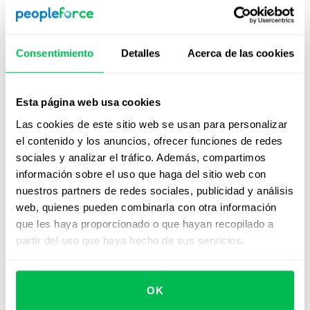
Desafíos asociados con el
modelo KSA
Consentimiento
Detalles
Acerca de las cookies
Mientras que KSA es eficaz para describir habilidades
técnicas y duras, a menudo es reemplazada por marcos
Esta página web usa cookies
más completos y sensibles al contexto en la gestión de
recursos humanos moderna porque:
Las cookies de este sitio web se usan para personalizar
el contenido y los anuncios, ofrecer funciones de redes
❌ No tiene en cuenta factores como la motivación, los
sociales y analizar el tráfico. Además, compartimos
valores, las actitudes laborales o los rasgos de
información sobre el uso que haga del sitio web con
personalidad, elementos que cada vez se reconocen
nuestros partners de redes sociales, publicidad y análisis
más como esenciales para construir equipos efectivos.
web, quienes pueden combinarla con otra información
que les haya proporcionado o que hayan recopilado a
❌ Carece de herramientas sólidas para describir y
partir del uso que haya hecho de sus servicios.
evaluar
habilidades blandas
.
❌ Se centra en el individuo pero no refleja la cultura
organizacional, el nivel de rol o el contexto estratégico.
OK