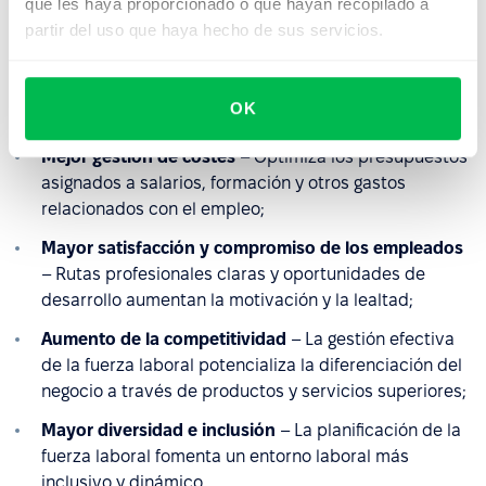
comerciales esenciales mediante la garantía de un
que les haya proporcionado o que hayan recopilado a
suministro constante de trabajadores calificados;
partir del uso que haya hecho de sus servicios.
Apoyo al crecimiento empresarial a largo plazo
–
Facilita el desarrollo de habilidades de los empleados
OK
en línea con los objetivos estratégicos;
Mejor gestión de costes
– Optimiza los presupuestos
asignados a salarios, formación y otros gastos
relacionados con el empleo;
Mayor satisfacción y compromiso de los empleados
– Rutas profesionales claras y oportunidades de
desarrollo aumentan la motivación y la lealtad;
Aumento de la competitividad
– La gestión efectiva
de la fuerza laboral potencializa la diferenciación del
negocio a través de productos y servicios superiores;
Mayor diversidad e inclusión
– La planificación de la
fuerza laboral fomenta un entorno laboral más
inclusivo y dinámico.