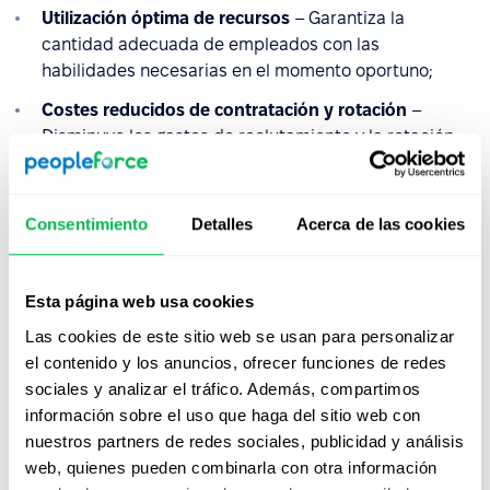
Utilización óptima de recursos
– Garantiza la
cantidad adecuada de empleados con las
habilidades necesarias en el momento oportuno;
Costes reducidos de contratación y rotación
–
Disminuye los gastos de reclutamiento y la rotación
de empleados mediante la mejora de la estabilidad
laboral;
Consentimiento
Detalles
Acerca de las cookies
Productividad y eficiencia mejoradas
– Alinea a los
empleados con roles adecuados, impulsando el
rendimiento general;
Esta página web usa cookies
Mejor adaptabilidad al mercado
– Permite
Las cookies de este sitio web se usan para personalizar
respuestas más rápidas a los avances tecnológicos,
el contenido y los anuncios, ofrecer funciones de redes
tendencias de la industria y demandas de los
sociales y analizar el tráfico. Además, compartimos
clientes;
información sobre el uso que haga del sitio web con
Prevención de escasez de mano de obra
– Reduce el
nuestros partners de redes sociales, publicidad y análisis
riesgo de brechas laborales en operaciones
web, quienes pueden combinarla con otra información