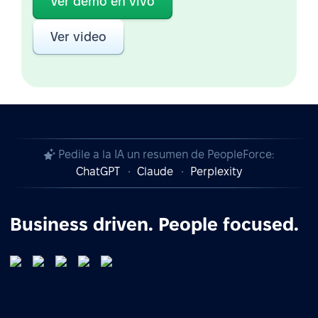
Ver demo en vivo
Ver video
Pedile a la IA un resumen de PeopleForce:
ChatGPT
Claude
Perplexity
Business driven. People focused.