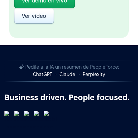
Ver demo en vivo
Ver video
Pedile a la IA un resumen de PeopleForce:
ChatGPT
Claude
Perplexity
Business driven. People focused.