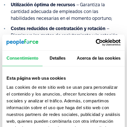
Utilización óptima de recursos
– Garantiza la
cantidad adecuada de empleados con las
habilidades necesarias en el momento oportuno;
Costes reducidos de contratación y rotación
–
Disminuye los gastos de reclutamiento y la rotación
de empleados mediante la mejora de la estabilidad
laboral;
Consentimiento
Detalles
Acerca de las cookies
Productividad y eficiencia mejoradas
– Alinea a los
empleados con roles adecuados, impulsando el
rendimiento general;
Esta página web usa cookies
Mejor adaptabilidad al mercado
– Permite
Las cookies de este sitio web se usan para personalizar
respuestas más rápidas a los avances tecnológicos,
el contenido y los anuncios, ofrecer funciones de redes
tendencias de la industria y demandas de los
sociales y analizar el tráfico. Además, compartimos
clientes;
información sobre el uso que haga del sitio web con
Prevención de escasez de mano de obra
– Reduce el
nuestros partners de redes sociales, publicidad y análisis
riesgo de brechas laborales en operaciones
web, quienes pueden combinarla con otra información