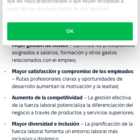
comerciales esenciales mediante la garantía de un
que les haya proporcionado o que hayan recopilado a
suministro constante de trabajadores calificados;
partir del uso que haya hecho de sus servicios.
Apoyo al crecimiento empresarial a largo plazo
–
Facilita el desarrollo de habilidades de los empleados
OK
en línea con los objetivos estratégicos;
Mejor gestión de costes
– Optimiza los presupuestos
asignados a salarios, formación y otros gastos
relacionados con el empleo;
Mayor satisfacción y compromiso de los empleados
– Rutas profesionales claras y oportunidades de
desarrollo aumentan la motivación y la lealtad;
Aumento de la competitividad
– La gestión efectiva
de la fuerza laboral potencializa la diferenciación del
negocio a través de productos y servicios superiores;
Mayor diversidad e inclusión
– La planificación de la
fuerza laboral fomenta un entorno laboral más
inclusivo y dinámico.