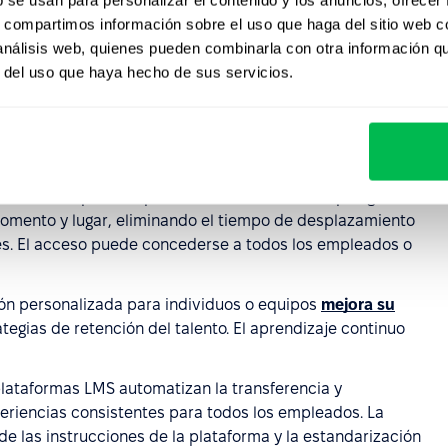
s, compartimos información sobre el uso que haga del sitio web 
ienen acceso a materiales diversos y disponibles de
 análisis web, quienes pueden combinarla con otra información q
conocimientos más rápida y un incremento en la
r del uso que haya hecho de sus servicios.
sola vez y compartirlos con un número creciente de
 en formación. Las actualizaciones futuras eliminan la
 formación presencial e imprimir materiales.
ión:
Los empleados pueden acceder a una amplia gama
omento y lugar, eliminando el tiempo de desplazamiento
nes. El acceso puede concederse a todos los empleados o
ón personalizada para individuos o equipos
mejora su
tegias de retención del talento. El aprendizaje continuo
lataformas LMS automatizan la transferencia y
eriencias consistentes para todos los empleados. La
d de las instrucciones de la plataforma y la estandarización