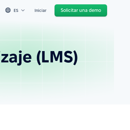
Solicitar una demo
ES
Iniciar
zaje (LMS)