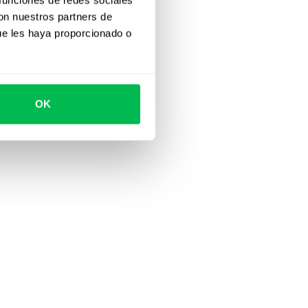
con nuestros partners de
ue les haya proporcionado o
OK