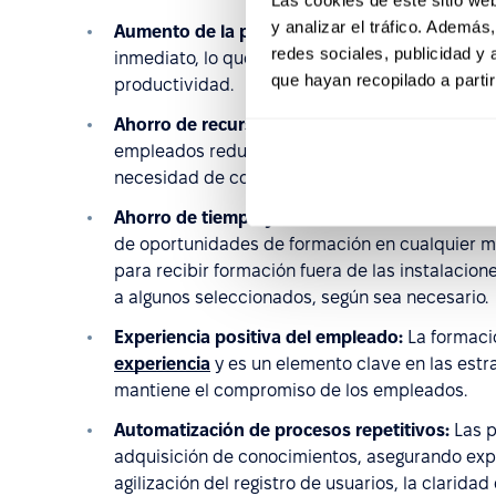
y analizar el tráfico. Ademá
Aumento de la productividad:
Los empleados t
redes sociales, publicidad y
inmediato, lo que permite una adquisición de 
que hayan recopilado a parti
productividad.
Ahorro de recursos:
Crear los materiales una 
empleados reduce significativamente los gastos
necesidad de contratar instructores, organizar
Ahorro de tiempo y accesibilidad de la formac
de oportunidades de formación en cualquier m
para recibir formación fuera de las instalacio
a algunos seleccionados, según sea necesario.
Experiencia positiva del empleado:
La formaci
experiencia
y es un elemento clave en las estra
mantiene el compromiso de los empleados.
Automatización de procesos repetitivos:
Las p
adquisición de conocimientos, asegurando exp
agilización del registro de usuarios, la clarida