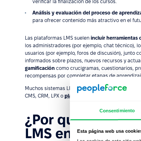
verificar la finalización de los cursos.
Análisis y evaluación del proceso de aprendiza
para ofrecer contenido más atractivo en el futu
Las plataformas LMS suelen
incluir herramientas
los administradores (por ejemplo, chat técnico), lo
usuarios (por ejemplo, foros de discusión), junto 
informados sobre plazos, nuevos recursos y actu
gamificación
como crucigramas, cuestionarios, pr
recompensas por completar etapas de aprendizaj
Muchos sistemas LMS disponibles en el modelo Sa
CMS, CRM, LPX o
plataformas de RRHH
.
Consentimiento
¿Por qué impleme
LMS en su empre
Esta página web usa cookie
Las cookies de este sitio we