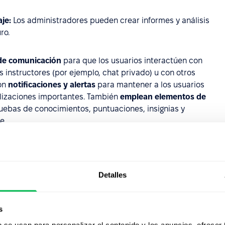
je:
Los administradores pueden crear informes y análisis
ro.
 de comunicación
para que los usuarios interactúen con
s instructores (por ejemplo, chat privado) u con otros
con
notificaciones y alertas
para mantener a los usuarios
alizaciones importantes. También
emplean elementos de
uebas de conocimientos, puntuaciones, insignias y
e.
aS ofrecen integraciones con otras herramientas, como
Detalles
ntar una plataforma
sa?
s
b se usan para personalizar el contenido y los anuncios, ofrecer