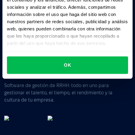
Pedile a la IA un resumen de PeopleForce:
sociales y analizar el tráfico. Además, compartimos
ChatGPT
Claude
Perplexity
información sobre el uso que haga del sitio web con
nuestros partners de redes sociales, publicidad y análisis
Business driven. People focused.
web, quienes pueden combinarla con otra información
que les haya proporcionado o que hayan recopilado a
partir del uso que haya hecho de sus servicios.
OK
Software de gestión de RRHH: todo en uno para
gestionar el talento, el tiempo, el rendimiento y la
cultura de tu empresa.