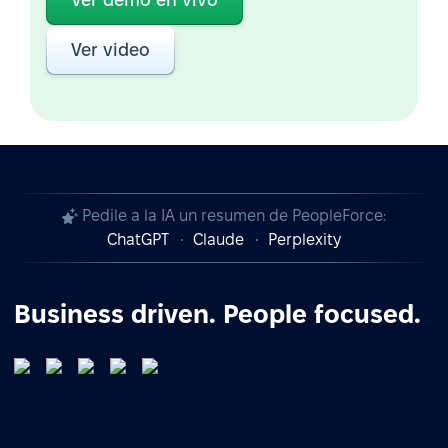
Ver video
Pedile a la IA un resumen de PeopleForce:
ChatGPT
Claude
Perplexity
Business driven. People focused.