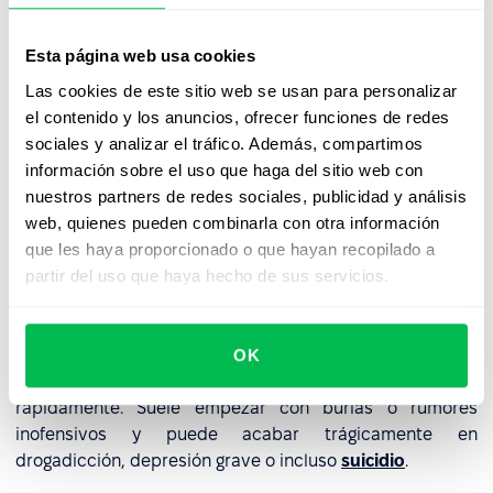
Problemas de concentración y memoria.
Dolores de cabeza y problemas gástricos causados
Esta página web usa cookies
por la tensión y el estrés crónicos.
Las cookies de este sitio web se usan para personalizar
el contenido y los anuncios, ofrecer funciones de redes
Insomnio o hipersomnia, falta de apetito o comer en
sociales y analizar el tráfico. Además, compartimos
exceso.
información sobre el uso que haga del sitio web con
Fatiga constante y dolencias psicosomáticas (por
nuestros partners de redes sociales, publicidad y análisis
ejemplo, síndrome globus hystericus);
web, quienes pueden combinarla con otra información
que les haya proporcionado o que hayan recopilado a
Presión arterial elevada y palpitaciones.
partir del uso que haya hecho de sus servicios.
Un aumento de la agresividad también puede ser un
mecanismo de defensa psicológico contra el mobbing.
OK
El mobbing es un fenómeno peligroso que se agrava
rápidamente. Suele empezar con burlas o rumores
inofensivos y puede acabar trágicamente en
drogadicción, depresión grave o incluso
suicidio
.