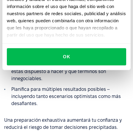
previamente acordados.
información sobre el uso que haga del sitio web con
nuestros partners de redes sociales, publicidad y análisis
Prepara tus datos: ten a mano detalles sobre límites
web, quienes pueden combinarla con otra información
de presupuesto, políticas de la empresa, rangos
que les haya proporcionado o que hayan recopilado a
salariales y puntos de referencia del mercado
de
partir del uso que haya hecho de sus servicios.
referencia
.
Define el objetivo principal de la conversación y qué
deseas lograr específicamente.
OK
Identifica tus límites de flexibilidad – qué concesiones
estás dispuesto a hacer y qué términos son
innegociables.
Planifica para múltiples resultados posibles –
incluyendo tanto escenarios optimistas como más
desafiantes.
Una preparación exhaustiva aumentará tu confianza y
reducirá el riesgo de tomar decisiones precipitadas.