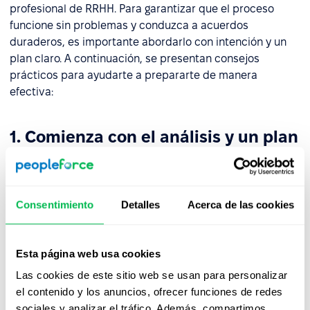
profesional de RRHH. Para garantizar que el proceso
funcione sin problemas y conduzca a acuerdos
duraderos, es importante abordarlo con intención y un
plan claro. A continuación, se presentan consejos
prácticos para ayudarte a prepararte de manera
efectiva:
1. Comienza con el análisis y un plan
de acción claro
Recopila toda la información relevante sobre la otra
parte – por ejemplo, la historia laboral de un
Consentimiento
Detalles
Acerca de las cookies
empleado, acuerdos previos, necesidades actuales y
expectativas. Si utilizas una plataforma de gestión de
recursos humanos como
PeopleForce
, puedes
Esta página web usa cookies
acceder rápidamente a los perfiles de candidatos o
Las cookies de este sitio web se usan para personalizar
empleados, revisar notas del equipo, consultar el
el contenido y los anuncios, ofrecer funciones de redes
historial de ofertas y volver a revisar los términos
sociales y analizar el tráfico. Además, compartimos