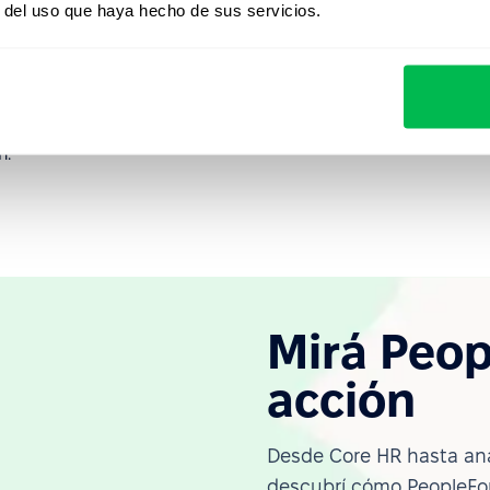
.
r del uso que haya hecho de sus servicios.
implementado todos los pasos descritos anteriormente
humanos como PeopleForce. Automatiza todos los aspectos
rantiza que pueda basar el desempeño de su
ad, evitando así los peligros del nepotismo. Solicite una
n.
Mirá Peop
acción
Desde Core HR hasta ana
descubrí cómo PeopleFor