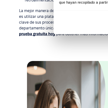
retroalimentación entre empleados y managers
que hayan recopilado a parti
La mejor manera de asegurar que su empresa ha 
es utilizar una plataforma integral de recursos 
clave de sus procesos de recursos humanos y ga
departamento únicamente en el mérito y la capacid
prueba gratuita hoy
para obtener más informació