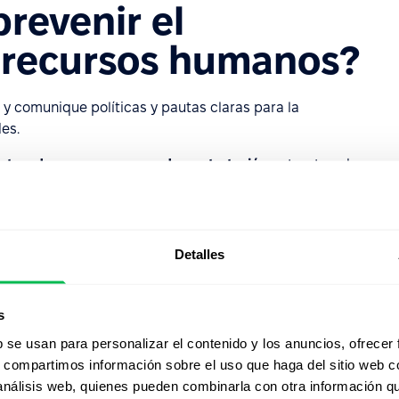
revenir el
 recursos humanos?
e y comunique políticas y pautas claras para la
es.
ucturado
: use un
proceso de contratación
estructurado
valuaciones y verificaciones de referencias para
e manera justa y objetiva.
ue los empleados que tienen relaciones personales entre
Detalles
én involucrados en las mismas decisiones de contratación
s
e la diversidad y la inclusión buscando y considerando
enes y experiencias.
b se usan para personalizar el contenido y los anuncios, ofrecer
s, compartimos información sobre el uso que haga del sitio web 
onsabilidad
: fomentar la comunicación abierta y la
 análisis web, quienes pueden combinarla con otra información q