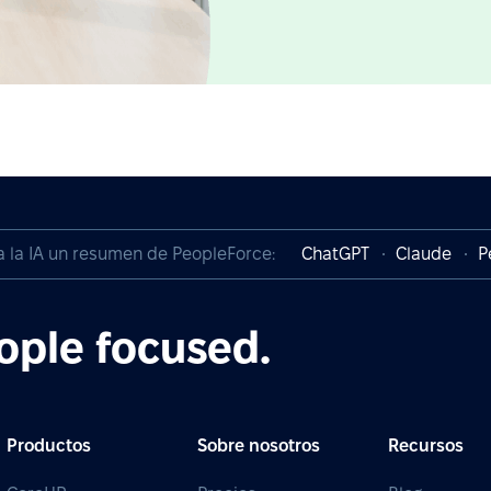
a la IA un resumen de PeopleForce:
ChatGPT
Claude
P
ople focused.
Productos
Sobre nosotros
Recursos