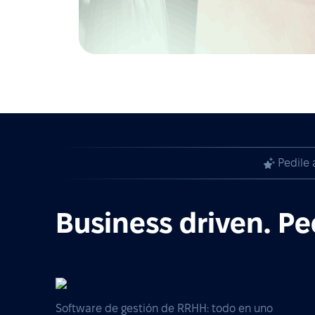
Pedile 
Business driven. Pe
Software de gestión de RRHH: todo en uno