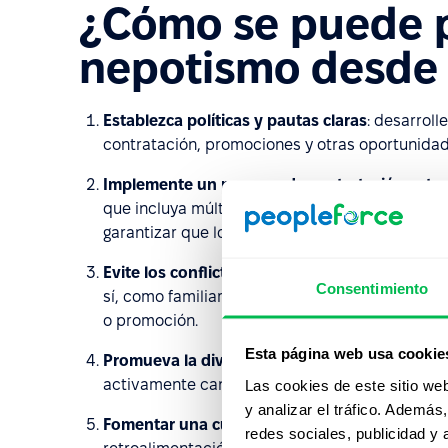
¿Cómo se puede p
nepotismo desde
Establezca políticas y pautas claras
: desarroll
contratación, promociones y otras oportunidad
Implemente un proceso de contratación estr
que incluya múltiples rondas de entrevistas, e
garantizar que los candidatos sean evaluados d
Evite los conflictos de interés
: asegúrese de q
Consentimiento
sí, como familiares o amigos cercanos, no est
o promoción.
Esta página web usa cookie
Promueva la diversidad y la inclusión
: foment
activamente candidatos de con diferentes oríg
Las cookies de este sitio we
y analizar el tráfico. Ademá
Fomentar una cultura de transparencia y resp
redes sociales, publicidad y