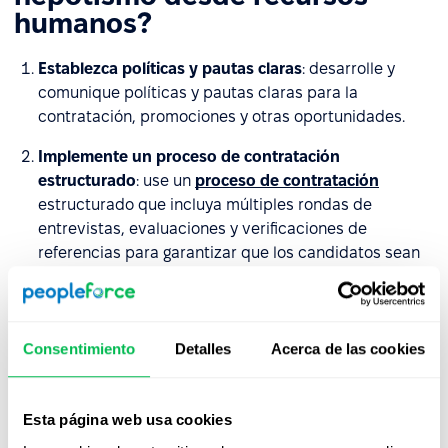
humanos?
Establezca políticas y pautas claras
: desarrolle y
comunique políticas y pautas claras para la
contratación, promociones y otras oportunidades.
Implemente un proceso de contratación
estructurado
: use un
proceso de contratación
estructurado que incluya múltiples rondas de
entrevistas, evaluaciones y verificaciones de
referencias para garantizar que los candidatos sean
evaluados de manera justa y objetiva.
Evite los conflictos de interés
: asegúrese de que los
empleados que tienen relaciones personales entre sí,
Consentimiento
Detalles
Acerca de las cookies
como familiares o amigos cercanos, no estén
involucrados en las mismas decisiones de
contratación o promoción.
Esta página web usa cookies